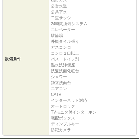
都市ガス
公営水道
公共下水
二重サッシ
24時間換気システム
エレベーター
駐輪場
外観タイル張り
ガスコンロ
コンロ２口以上
設備条件
バス・トイレ別
温水洗浄便座
洗髪洗面化粧台
シャワー
独立洗面台
エアコン
CATV
インターネット対応
オートロック
TVモニタ付インターホン
宅配ボックス
ディンプルキー
防犯カメラ