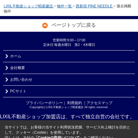
LIXIL不動産ショップ昭産建設
>
物件一覧
>
西新宿 PINE NEEDLE
>
過去掲載
物件
ページトップに戻る
営業時間:9:00～17:00
定休日:毎週水曜日 第2・4木曜日
ホーム
会社概要
お問い合わせ
PCサイト
プライバシーポリシー
利用規約
｜アクセスマップ
｜
Copyright(c) LIXIL不動産ショップ昭産建設 All rights reserved.
LIXIL不動産ショップ加盟店は、すべて独立自営の会社です。
当サイトでは、お客様の当サイト利用状況把握、サービス向上検討を目的と
して、クッキー（Cookie）を使用しています。
詳しくは、当社の
「Cookieの取扱いについて」
をご確認ください。