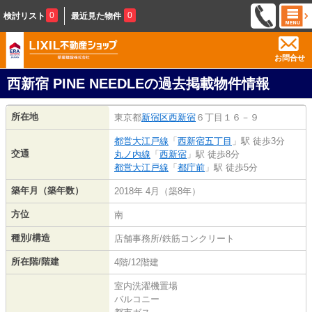
0
0
検討リスト
最近見た物件
お問合せ
西新宿 PINE NEEDLEの過去掲載物件情報
所在地
東京都
新宿区
西新宿
６丁目１６－９
都営大江戸線
「
西新宿五丁目
」駅 徒歩3分
交通
丸ノ内線
「
西新宿
」駅 徒歩8分
都営大江戸線
「
都庁前
」駅 徒歩5分
築年月（築年数）
2018年 4月（築8年）
方位
南
種別/構造
店舗事務所/鉄筋コンクリート
所在階/階建
4階/12階建
室内洗濯機置場
バルコニー