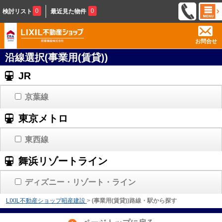
0
0
検討リスト
最近見た物件
お問合せ
沿線選択(事業用(賃貸))
JR
京葉線
東京メトロ
東西線
舞浜リゾートライン
ディズニー・リゾート・ライン
LIXIL不動産ショップ昭産建設
>
(事業用(賃貸))路線・駅から探す