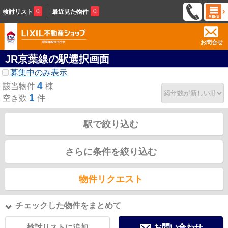
0
0
検討リスト
最近見た物件
お問合せ
JR京葉線の駅選択画面
募集中のみ表示
4
該当物件
棟
1
空き数
件
駅で絞り込む
さらに条件を絞り込む
物件リクエスト
チェックした物件をまとめて
検討リストに追加
お問い合わせ