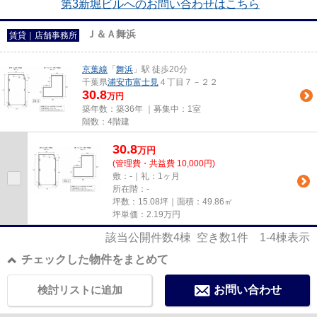
第3新堀ビルへのお問い合わせはこちら
Ｊ＆Ａ舞浜
賃貸｜店舗事務所
京葉線
「
舞浜
」駅 徒歩20分
千葉県
浦安市
富士見
４丁目７－２２
30.8
万円
築年数：築36年 ｜募集中：
1室
階数：4階建
30.8
万
円
(管理費・共益費 10,000円)
敷：-｜礼：1ヶ月
所在階：-
坪数：15.08坪｜面積：49.86㎡
坪単価：
2.19
万円
該当公開件数
4
棟 空き数
1
件
1-4
棟表示
チェックした物件をまとめて
検討リストに追加
お問い合わせ