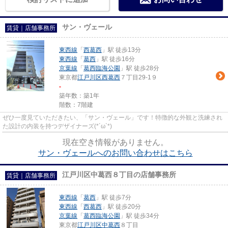
サン・ヴェール
賃貸｜店舗事務所
東西線
「
西葛西
」駅 徒歩13分
東西線
「
葛西
」駅 徒歩16分
京葉線
「
葛西臨海公園
」駅 徒歩28分
東京都
江戸川区
西葛西
７丁目29-1９
-
築年数：築1年
階数：7階建
ぜひ一度見ていただきたい、「サン・ヴェール」です！特徴的な外観と洗練され
た設計の内装を持つデザイナーズ(*´ω`*)
現在空き情報がありません。
サン・ヴェールへのお問い合わせはこちら
江戸川区中葛西８丁目の店舗事務所
賃貸｜店舗事務所
東西線
「
葛西
」駅 徒歩7分
東西線
「
西葛西
」駅 徒歩20分
京葉線
「
葛西臨海公園
」駅 徒歩34分
東京都
江戸川区
中葛西
８丁目