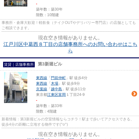
-
築年数：築30年
階数：10階建
事務所・倉庫大歓迎！軽飲食（テイクOUTやデリバリー専門店）の店舗としても
ご相談できます。
現在空き情報がありません。
江戸川区中葛西８丁目の店舗事務所へのお問い合わせはこち
ら
第3新堀ビル
賃貸｜店舗事務所
東西線
「
門前仲町
」駅 徒歩4分
東西線
「
木場
」駅 徒歩9分
京葉線
「
越中島
」駅 徒歩11分
東京都
江東区
富岡
１丁目24-9
-
築年数：築33年
階数：4階建
新着情報：第3新堀ビルの空室情報ならコチラ！駅まで歩いてアクセスできる、
徒歩4分の距離に立地する物件です(^o^)
現在空き情報がありません。