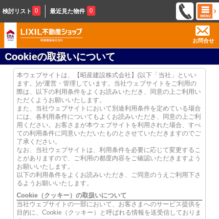
0
0
検討リスト
最近見た物件
お問合せ
Cookieの取扱いについて
本ウェブサイトは、【昭産建設株式会社】(以下「当社」といい
ます。)が運営・管理しています。当社ウェブサイトをご利用の
際は、以下の利用条件をよくお読みいただき、同意の上ご利用い
ただくようお願いいたします。
また、当社ウェブサイトにおいて別途利用条件を定めている場合
には、各利用条件についてもよくお読みいただき、同意の上ご利
用ください。お客さまが本ウェブサイトを利用された場合、すべ
ての利用条件に同意いただいたものとさせていただきますのでご
了承ください。
なお、当社ウェブサイトは、利用条件を必要に応じて変更するこ
とがありますので、ご利用の都度内容をご確認いただきますよう
お願いいたします。
以下の利用条件をよくお読みいただき、ご同意のうえご利用下さ
るようお願いいたします。
Cookie（クッキー）の取扱いについて
当社ウェブサイトの一部において、お客さまへのサービス提供を
目的に、Cookie（クッキー）と呼ばれる情報を送受信しておりま