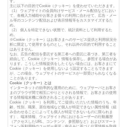
す。
主に以下の目的でCookie（クッキー）を使わせていただきます。
（1） ウェブサイトの会員向けサービス・メール配信などにおい
て、各種入力補助やお客さま個々の利用に合わせて、広告・メー
ル等のコンテンツ配信および表示情報等をカスタマイズするた
め。
（2） 個人を特定できない状態で、統計資料として利用するた
め。
※Cookie（クッキー）はお客さまへのサービス提供と利用状況分
析に限定して使用するものとし、それ以外の目的で利用すること
はありません。
なお、広告の配信を委託する第三者への委託に基づき、第三者を
経由して、Cookie（クッキー）情報を保存し、参照する場合があ
ります。こうした情報提供をしたくない場合には、お客さまにて
Cookie（クッキー）を使用しないよう設定することもできます
が、この場合、ウェブサイトのサービスが一部受けられなくなる
ことがあります。
Cookie（クッキー）とは
インターネットの効率的な運用のために、ウェブサーバとお客さ
まのブラウザ間で相互にやりとりされる情報で、お客さまの使用
する情報端末機に保存されることがあります。
Cookie（クッキー）を利用してご提供いただいた情報のうち、年
齢、性別、職業、居住地域など個人が特定できない属性情報（組
み合わせることによっても個人が特定できないものに限られま
す）、端末情報、ウェブサイト内におけるユーザーの行動履歴
（アクセスしたURL、コンテンツ、参照順など）およびスマート
フォン等利用時のユーザー承諾・申込みに基づく位置情報を取得