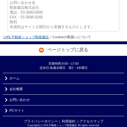
お問い合わせ先
昭産建設株式会社
電話：03-3680-6800
FAX：03-3688-9248
附則
本規約はサイト公開日から実施するものとします。
LIXIL不動産ショップ昭産建設
>
Cookieの取扱いについて
ページトップに戻る
営業時間:9:00～17:00
定休日:毎週水曜日 第2・4木曜日
ホーム
会社概要
お問い合わせ
PCサイト
プライバシーポリシー
利用規約
｜アクセスマップ
｜
Copyright(c) LIXIL不動産ショップ昭産建設 All rights reserved.