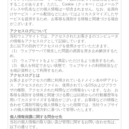
することがあります。ただし、Cookie（クッキー）にはメールア
ドレスや氏名などの個人情報は一切含まれません。なお、会員向
けサービス・メール配信などにおいてはよりカスタマイズしたサ
ービスを提供するため、お客様を識別する情報と関連づける場合
がございます。
アクセスログについて
当社ウェブサイトでは、アクセスされたお客さまのコンピュータ
の情報をアクセスログとして記録しています。
主に以下の目的でアクセスログを使用させていただきます。
（1） ウェブサーバで発生した問題の原因を突き止め解決するた
め。
（2） ウェブサイトをよりご満足いただけるよう改良するため。
（3） 個人を特定できない状態で、ウェブサイトの利用状況など
を統計資料として利用するため。
アクセスログとは
お客さまがアクセスの際に利用されているドメイン名やIPアドレ
ス、アクセスされたファイル、使用されているOSおよびブラウ
ザの種類、アクセスされた時間などの情報をいいます。なお、お
客様を識別する情報と関連づける際には以前からの行動履歴等を
用いてカスタマイズする場合がございます。お客様などの情報と
合わせて識別可能な個人情報となった段階では、当社ウェブサイ
トの個人情報保護方針に基づいて管理いたします。
個人情報保護に関する問合せ先
当社の個人情報の取り扱い及び管理に関するお問い合わせ先は、
以下の通りです。