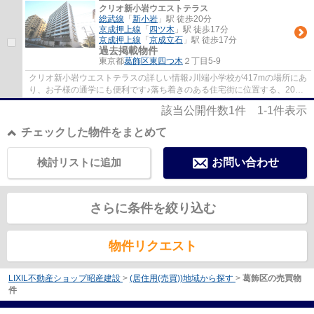
クリオ新小岩ウエストテラス
総武線
「
新小岩
」駅 徒歩20分
京成押上線
「
四ツ木
」駅 徒歩17分
京成押上線
「
京成立石
」駅 徒歩17分
過去掲載物件
東京都
葛飾区
東四つ木
２丁目5-9
クリオ新小岩ウエストテラスの詳しい情報♪川端小学校が417mの場所にあ
り、お子様の通学にも便利です♪落ち着きのある住宅街に位置する、2014
年2月築の物件です♪14階建ての建物もお探し...
該当公開件数
1
件
1-1
件表示
チェックした物件をまとめて
検討リストに追加
お問い合わせ
さらに条件を絞り込む
物件リクエスト
LIXIL不動産ショップ昭産建設
>
(居住用(売買))地域から探す
>
葛飾区の売買物
件