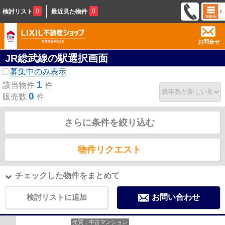
0
0
検討リスト
最近見た物件
お問合せ
JR総武線の駅選択画面
募集中のみ表示
1
該当物件
件
0
販売数
件
さらに条件を絞り込む
物件リクエスト
チェックした物件をまとめて
検討リストに追加
お問い合わせ
売買｜中古マンション