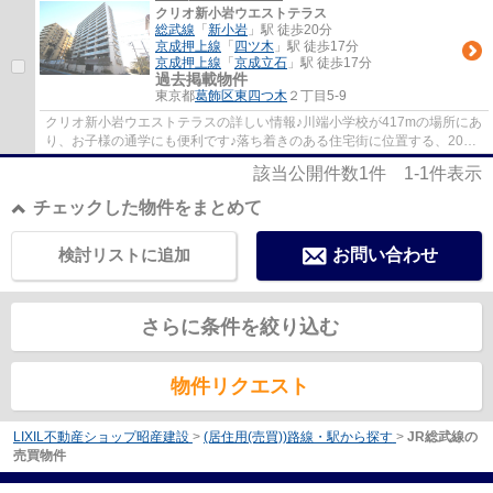
クリオ新小岩ウエストテラス
総武線
「
新小岩
」駅 徒歩20分
京成押上線
「
四ツ木
」駅 徒歩17分
京成押上線
「
京成立石
」駅 徒歩17分
過去掲載物件
東京都
葛飾区
東四つ木
２丁目5-9
クリオ新小岩ウエストテラスの詳しい情報♪川端小学校が417mの場所にあ
り、お子様の通学にも便利です♪落ち着きのある住宅街に位置する、2014
年2月築の物件です♪14階建ての建物もお探し...
該当公開件数
1
件
1-1
件表示
チェックした物件をまとめて
検討リストに追加
お問い合わせ
さらに条件を絞り込む
物件リクエスト
LIXIL不動産ショップ昭産建設
>
(居住用(売買))路線・駅から探す
>
JR総武線の
売買物件