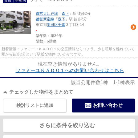
賃貸｜事務所
都営大江戸線
「
森下
」駅 徒歩2分
都営新宿線
「
森下
」駅 徒歩2分
東京都
墨田区
千歳
３丁目3-14
-
築年数：築36年
階数：6階建
新着情報：ファミーユＫＡＤＯ１の空室情報ならコチラ。少し喧騒を離れていて
駅から徒歩2分という駅近な物件はいかがですか。
現在空き情報がありません。
ファミーユＫＡＤＯ１へのお問い合わせはこちら
該当公開件数
1
棟
1-1
棟表示
チェックした物件をまとめて
検討リストに追加
お問い合わせ
さらに条件を絞り込む