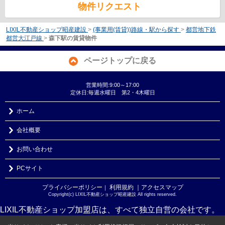
物件リクエスト
LIXIL不動産ショップ昭産建設
>
(事業用(賃貸))路線・駅から探す
>
都営地下鉄
都営大江戸線
>
森下駅の賃貸物件
ページトップに戻る
営業時間:9:00～17:00
定休日:毎週水曜日 第2・4木曜日
ホーム
会社概要
お問い合わせ
PCサイト
プライバシーポリシー
利用規約
｜アクセスマップ
｜
Copyright(c) LIXIL不動産ショップ昭産建設 All rights reserved.
LIXIL不動産ショップ加盟店は、すべて独立自営の会社です。