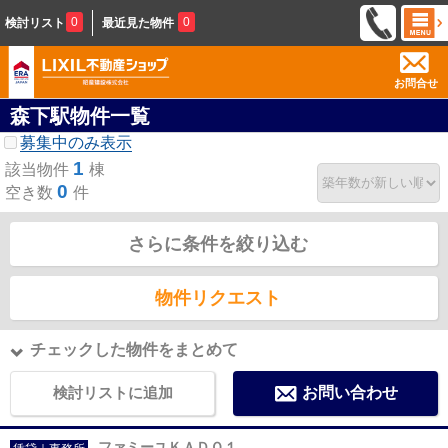
0
0
検討リスト
最近見た物件
お問合せ
森下駅物件一覧
募集中のみ表示
1
該当物件
棟
0
空き数
件
さらに条件を絞り込む
物件リクエスト
チェックした物件をまとめて
検討リストに追加
お問い合わせ
ファミーユＫＡＤＯ１