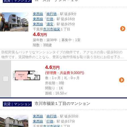
賃貸｜マンション
東西線
「
南行徳
」駅 徒歩9分
東西線
「
行徳
」駅 徒歩16分
東西線
「
浦安
」駅 徒歩25分
千葉県
市川市
福栄
１丁目
4.6
万円
築年数：築38年 ｜募集中：
1室
階数：3階建
防犯対策もバッチリなマンションタイプの物件です。アクセスの良い徒歩9分の
物件です。賃貸物件のことなら、豊富な物件情報を取り扱う当社にお任せ下さ
い。当社スタッフが、お客様のラ...
4.6
万
円
(管理費・共益費 9,000円)
敷：1ヶ月｜礼：0ヶ月
所在階：3階
間取り：1K
面積：16.50㎡
市川市福栄１丁目のマンション
賃貸｜マンション
東西線
「
南行徳
」駅 徒歩10分
東西線
「
行徳
」駅 徒歩17分
千葉県
市川市
福栄
１丁目