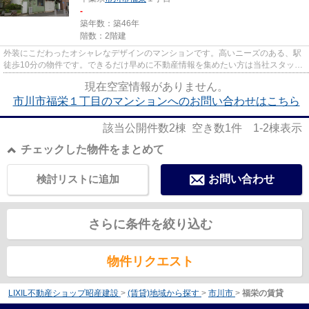
-
築年数：築46年
階数：2階建
外装にこだわったオシャレなデザインのマンションです。高いニーズのある、駅
徒歩10分の物件です。できるだけ早めに不動産情報を集めたい方は当社スタッフ
までご連絡ください。地域の...
現在空室情報がありません。
市川市福栄１丁目のマンションへのお問い合わせはこちら
該当公開件数
2
棟 空き数
1
件
1-2
棟表示
チェックした物件をまとめて
検討リストに追加
お問い合わせ
さらに条件を絞り込む
物件リクエスト
LIXIL不動産ショップ昭産建設
>
(賃貸)地域から探す
>
市川市
>
福栄の賃貸