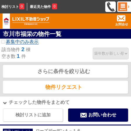
0
0
検討リスト
最近見た物件
お問合せ
市川市福栄の物件一覧
募集中のみ表示
2
該当物件
棟
1
空き数
件
さらに条件を絞り込む
物件リクエスト
チェックした物件をまとめて
検討リストに追加
お問い合わせ
ローズガーデンＡ－１６