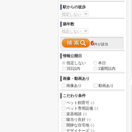
駅からの徒歩
築年数
6
件が該当
情報公開日
指定しない
本日
3日以内
1週間以内
画像・動画あり
画像あり
動画あり
こだわり条件
ペット飼育可
(-)
ペット専用設備
(-)
楽器相談
(-)
陽当り良好
(-)
閑静な住宅地
(-)
デザイナーズ
(-)