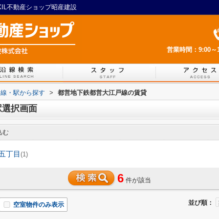
XIL不動産ショップ昭産建設
営業時間：9:00～1
路線・駅から探す
>
都営地下鉄都営大江戸線の賃貸
駅選択画面
込む
五丁目
(1)
6
件が該当
並び順：
空室物件のみ表示