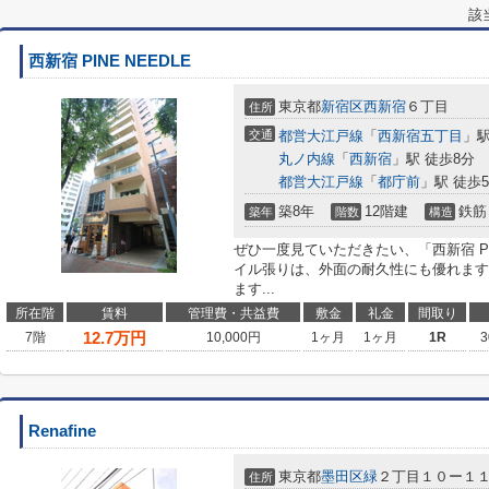
該
西新宿 PINE NEEDLE
東京都
新宿区
西新宿
６丁目
住所
交通
都営大江戸線
「
西新宿五丁目
」駅
丸ノ内線
「
西新宿
」駅 徒歩8分
都営大江戸線
「
都庁前
」駅 徒歩
築8年
12階建
鉄筋
築年
階数
構造
ぜひ一度見ていただきたい、「西新宿 PI
イル張りは、外面の耐久性にも優れます
ます...
所在階
賃料
管理費・共益費
敷金
礼金
間取り
12.7
万円
7階
10,000円
1ヶ月
1ヶ月
1R
3
Renafine
東京都
墨田区
緑
２丁目１０ー１
住所