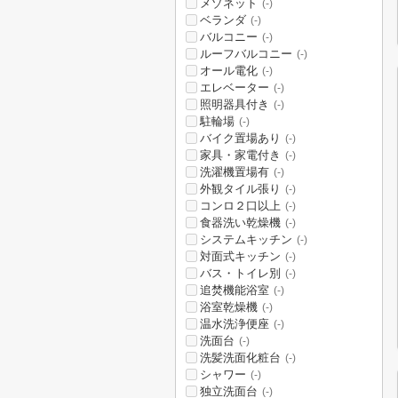
メゾネット
(-)
ベランダ
(-)
バルコニー
(-)
ルーフバルコニー
(-)
オール電化
(-)
エレベーター
(-)
照明器具付き
(-)
駐輪場
(-)
バイク置場あり
(-)
家具・家電付き
(-)
洗濯機置場有
(-)
外観タイル張り
(-)
コンロ２口以上
(-)
食器洗い乾燥機
(-)
システムキッチン
(-)
対面式キッチン
(-)
バス・トイレ別
(-)
追焚機能浴室
(-)
浴室乾燥機
(-)
温水洗浄便座
(-)
洗面台
(-)
洗髪洗面化粧台
(-)
シャワー
(-)
独立洗面台
(-)