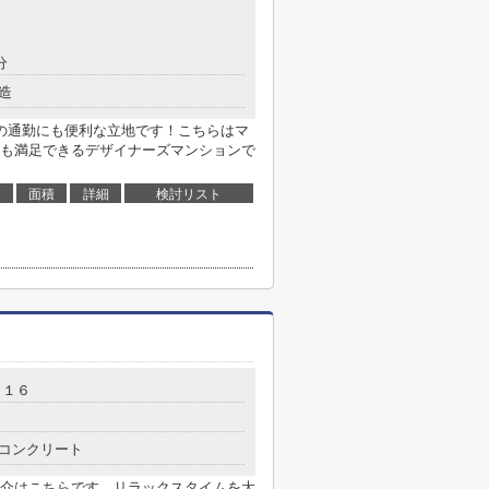
分
造
の通勤にも便利な立地です！こちらはマ
も満足できるデザイナーズマンションで
面積
詳細
検討リスト
－１６
コンクリート
介はこちらです、リラックスタイムを大