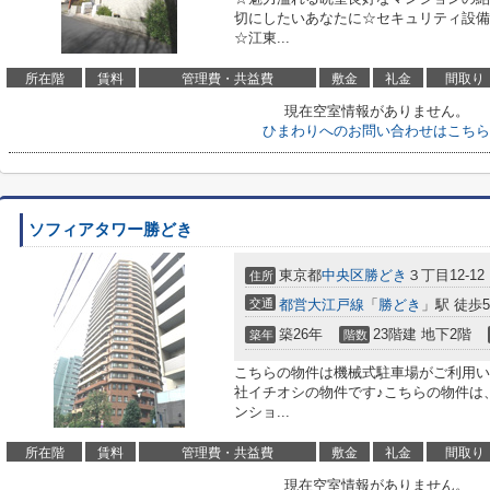
切にしたいあなたに☆セキュリティ設備
☆江東...
所在階
賃料
管理費・共益費
敷金
礼金
間取り
現在空室情報がありません。
ひまわりへのお問い合わせはこちら
ソフィアタワー勝どき
東京都
中央区
勝どき
３丁目12-12
住所
交通
都営大江戸線
「
勝どき
」駅 徒歩
築26年
23階建 地下2階
築年
階数
こちらの物件は機械式駐車場がご利用い
社イチオシの物件です♪こちらの物件は
ンショ...
所在階
賃料
管理費・共益費
敷金
礼金
間取り
現在空室情報がありません。