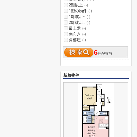
2階以上
(-)
1階の物件
(-)
10階以上
(-)
20階以上
(-)
最上階
(-)
南向き
(-)
角部屋
(-)
6
件が該当
新着物件