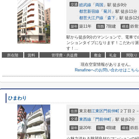
交通
総武線
「
両国
」駅 徒歩9分
都営新宿線
「
菊川
」駅 徒歩11分
都営大江戸線
「
森下
」駅 徒歩12
築11年
7階建
鉄骨
築年
階数
構造
駅から徒歩9分のマンションで、電車で
ンションタイプになります！こだわり派
す！...
所在階
賃料
管理費・共益費
敷金
礼金
間取り
現在空室情報がありません。
Renafineへのお問い合わせはこちら
ひまわり
東京都
江東区
門前仲町
２丁目２
住所
交通
東西線
「
門前仲町
」駅 徒歩2分
築20年
4階建
鉄筋
築年
階数
構造
☆魅力溢れる眺望良好なマンションの紹