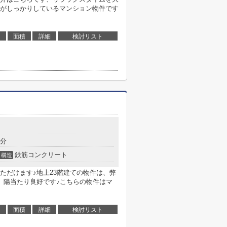
がしっかりしているマンション物件です
面積
詳細
検討リスト
5分
鉄筋コンクリート
構造
ただけます♪地上23階建ての物件は、弊
、陽当たり良好です♪こちらの物件はマ
面積
詳細
検討リスト