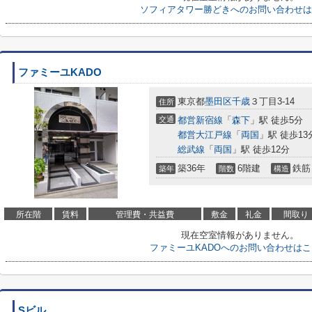
ソフィアタワー勝どきへのお問い合わせは
ファミーユKADO
東京都
墨田区
千歳
３丁目3-14
住所
交通
都営新宿線
「
森下
」駅 徒歩5分
都営大江戸線
「
両国
」駅 徒歩13
総武線
「
両国
」駅 徒歩12分
築36年
6階建
鉄筋
築年
階数
構造
所在階
賃料
管理費・共益費
敷金
礼金
間取り
現在空室情報がありません。
ファミーユKADOへのお問い合わせは
Sビル