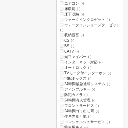
エアコン
(-)
床暖房
(-)
床下収納
(-)
ウォークインクロゼット
(-)
ウォークインシューズクロゼット
(-)
収納豊富
(-)
CS
(-)
BS
(-)
CATV
(-)
光ファイバー
(-)
インターネット対応
(-)
オートロック
(-)
TVモニタ付インターホン
(-)
宅配ボックス
(-)
24時間緊急通報システム
(-)
ディンプルキー
(-)
防犯カメラ
(-)
24時間有人管理
(-)
フロントサービス
(-)
24時間ゴミ出し可
(-)
住戸内覧可能
(-)
コンシェルジュサービス
(-)
駐車場あり
(-)