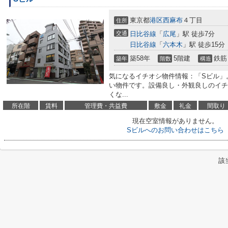
東京都
港区
西麻布
４丁目
住所
交通
日比谷線
「
広尾
」駅 徒歩7分
日比谷線
「
六本木
」駅 徒歩15分
築58年
5階建
鉄筋
築年
階数
構造
気になるイチオシ物件情報：「Sビル」
い物件です。設備良し・外観良しのイチ
くな...
所在階
賃料
管理費・共益費
敷金
礼金
間取り
現在空室情報がありません。
Sビルへのお問い合わせはこちら
該