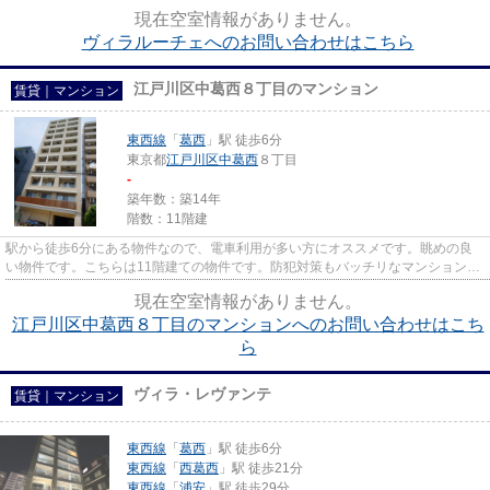
持つデザイナーズ。こちらの物...
現在空室情報がありません。
ヴィラルーチェへのお問い合わせはこちら
江戸川区中葛西８丁目のマンション
賃貸｜マンション
東西線
「
葛西
」駅 徒歩6分
東京都
江戸川区
中葛西
８丁目
-
築年数：築14年
階数：11階建
駅から徒歩6分にある物件なので、電車利用が多い方にオススメです。眺めの良
い物件です。こちらは11階建ての物件です。防犯対策もバッチリなマンションタ
イプの物件です。江戸川区エリ...
現在空室情報がありません。
江戸川区中葛西８丁目のマンションへのお問い合わせはこち
ら
ヴィラ・レヴァンテ
賃貸｜マンション
東西線
「
葛西
」駅 徒歩6分
東西線
「
西葛西
」駅 徒歩21分
東西線
「
浦安
」駅 徒歩29分