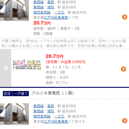
東西線
「
葛西
」駅 徒歩18分
東西線
「
浦安
」駅 徒歩18分
都営新宿線
「
一之江
」駅 徒歩24分
東京都
江戸川区
東葛西
１丁目
20.7
万円
築年数：築8年 ｜募集中：
1室
階数：2階建
戸建て物件は、室内のレイアウトの自由度も高くお勧めです。室内にいながら陽
射しの暖かさを感じられる、魅力的な物件です。充実の設備と綺麗な室内を兼ね
備えた、2017年築の物件です...
20.7
万
円
(管理費・共益費 3,000円)
敷：1ヶ月｜礼：1ヶ月
所在階：1階
間取り：3LDK
面積：87.77㎡
アルジネ東葛西（Ⅰ期）
賃貸｜一戸建て
東西線
「
葛西
」駅 徒歩18分
東西線
「
浦安
」駅 徒歩18分
都営新宿線
「
一之江
」駅 徒歩24分
東京都
江戸川区
東葛西
１丁目４９
-