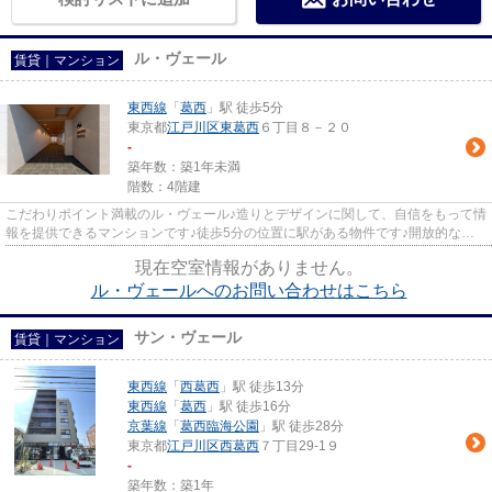
ル・ヴェール
賃貸｜マンション
東西線
「
葛西
」駅 徒歩5分
東京都
江戸川区
東葛西
６丁目８－２０
-
築年数：築1年未満
階数：4階建
こだわりポイント満載のル・ヴェール♪造りとデザインに関して、自信をもって情
報を提供できるマンションです♪徒歩5分の位置に駅がある物件です♪開放的な空
間が広がるデザイナーズ物件...
現在空室情報がありません。
ル・ヴェールへのお問い合わせはこちら
サン・ヴェール
賃貸｜マンション
東西線
「
西葛西
」駅 徒歩13分
東西線
「
葛西
」駅 徒歩16分
京葉線
「
葛西臨海公園
」駅 徒歩28分
東京都
江戸川区
西葛西
７丁目29-1９
-
築年数：築1年