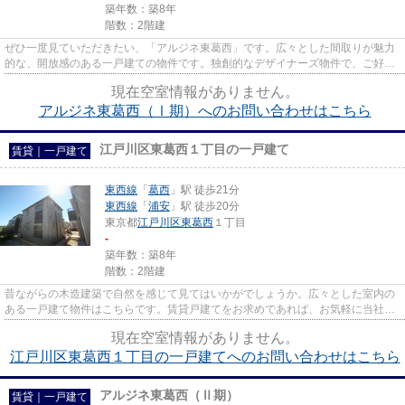
築年数：築8年
階数：2階建
ぜひ一度見ていただきたい、「アルジネ東葛西」です。広々とした間取りが魅力
的な、開放感のある一戸建ての物件です。独創的なデザイナーズ物件で、ご好評
いただいています。陽当たり...
現在空室情報がありません。
アルジネ東葛西（Ⅰ期）へのお問い合わせはこちら
江戸川区東葛西１丁目の一戸建て
賃貸｜一戸建て
東西線
「
葛西
」駅 徒歩21分
東西線
「
浦安
」駅 徒歩20分
東京都
江戸川区
東葛西
１丁目
-
築年数：築8年
階数：2階建
昔ながらの木造建築で自然を感じて見てはいかがでしょうか。広々とした室内の
ある一戸建て物件はこちらです。賃貸戸建てをお求めであれば、お気軽に当社へ
ご連絡ください。江戸川区や...
現在空室情報がありません。
江戸川区東葛西１丁目の一戸建てへのお問い合わせはこちら
アルジネ東葛西（Ⅱ期）
賃貸｜一戸建て