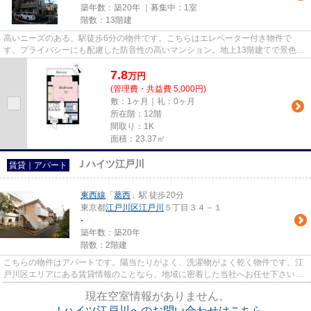
築年数：築20年 ｜募集中：
1室
階数：13階建
高いニーズのある、駅徒歩6分の物件です。こちらはエレベーター付き物件で
す。プライバシーにも配慮した防音性の高いマンション。地上13階建てで景色も
良く、多数のお問い合わせをいた...
7.8
万
円
(管理費・共益費 5,000円)
敷：1ヶ月｜礼：0ヶ月
所在階：12階
間取り：1K
面積：23.37㎡
Ｊハイツ江戸川
賃貸｜アパート
東西線
「
葛西
」駅 徒歩20分
東京都
江戸川区
江戸川
５丁目３４－１
-
築年数：築20年
階数：2階建
こちらの物件はアパートです。陽当たりがよく、洗濯物がよく乾く物件です。江
戸川区エリアにある賃貸情報のことなら、地域に密着した当社へお任せ下さい。
当社は、多種多様な賃貸情報...
現在空室情報がありません。
Ｊハイツ江戸川へのお問い合わせはこちら