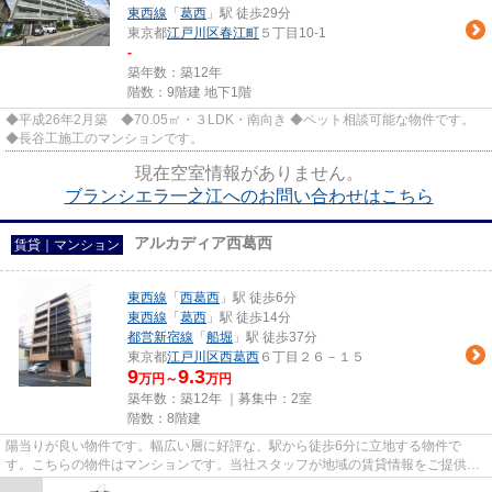
東西線
「
葛西
」駅 徒歩29分
東京都
江戸川区
春江町
５丁目10-1
-
築年数：築12年
階数：9階建 地下1階
◆平成26年2月築 ◆70.05㎡・３LDK・南向き ◆ペット相談可能な物件です。
◆長谷工施工のマンションです。
現在空室情報がありません。
ブランシエラ一之江へのお問い合わせはこちら
アルカディア西葛西
賃貸｜マンション
東西線
「
西葛西
」駅 徒歩6分
東西線
「
葛西
」駅 徒歩14分
都営新宿線
「
船堀
」駅 徒歩37分
東京都
江戸川区
西葛西
６丁目２６－１５
9
9.3
万円～
万円
築年数：築12年 ｜募集中：
2室
階数：8階建
陽当りが良い物件です。幅広い層に好評な、駅から徒歩6分に立地する物件で
す。こちらの物件はマンションです。当社スタッフが地域の賃貸情報をご提供い
たします。お客様のこだわりやご...