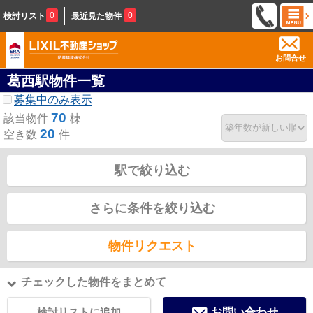
0
0
検討リスト
最近見た物件
お問合せ
葛西駅物件一覧
募集中のみ表示
70
該当物件
棟
20
空き数
件
駅で絞り込む
さらに条件を絞り込む
物件リクエスト
チェックした物件をまとめて
検討リストに追加
お問い合わせ