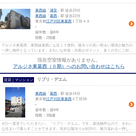
東西線
「
浦安
」駅 徒歩20分
東西線
「
葛西
」駅 徒歩22分
東京都
江戸川区
東葛西
１丁目４９
-
築年数：築8年
階数：2階建
アルジネ東葛西：東西線葛西にも近くて便利。陽当りの良い明るい環境が魅力の
一押し物件となっています。きれいな外装・内装がポイント。多くの方にご好評
の、外観も綺麗な一戸建て物...
現在空室情報がありません。
アルジネ東葛西（Ⅱ期）へのお問い合わせはこちら
リブリ・デエム
賃貸｜マンション
東西線
「
葛西
」駅 徒歩16分
東京都
江戸川区
東葛西
４丁目58
-
築年数：築9年
階数：3階建
ぜひ一度見ていただきたい、「リブリ・デエム」です。築浅物件なので、きれい
な住まいで暮らすことができます。良好な陽当りが好評の、魅力溢れる一押しの
物件となっています。歩いて...