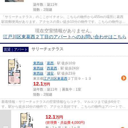
築年数：築11年
階数：2階建
「サリーチェテラス」のここがイチオシ。こちらの物件から455mの場所に葛西
駅前郵便局があります。アクセスの良い徒歩10分の物件です。こちらの物件は築
6年ですが、充実の設備が整って...
現在空室情報がありません。
江戸川区東葛西２丁目のアパートへのお問い合わせはこちら
サリーチェテラス
賃貸｜アパート
東西線
「
葛西
」駅 徒歩10分
東西線
「
西葛西
」駅 徒歩24分
東西線
「
浦安
」駅 徒歩23分
東京都
江戸川区
東葛西
２丁目９－１３
12.1
万円
築年数：築11年 ｜募集中：
1室
階数：2階建
新着情報：サリーチェテラスの空室情報ならコチラ。マルエツまで徒歩6分で
す。駅から徒歩10分の物件で、アクセス良好です。こちらの物件はアパートで
す。江戸川区の物件情報をお探しな...
12.1
万
円
(管理費・共益費 4,000円)
敷：1ヶ月｜礼：1ヶ月