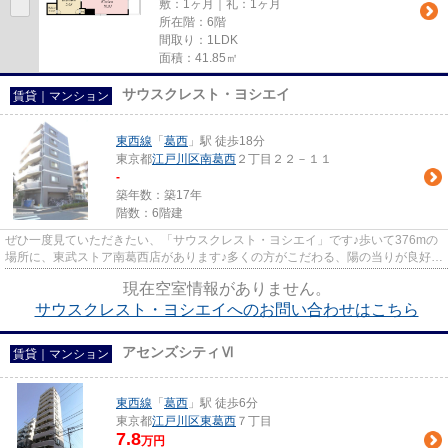
敷：1ヶ月｜礼：1ヶ月
所在階：6階
間取り：1LDK
面積：41.85㎡
サウスクレスト・ヨシエイ
賃貸｜マンション
東西線
「
葛西
」駅 徒歩18分
東京都
江戸川区
南葛西
２丁目２２－１１
-
築年数：築17年
階数：6階建
ぜひ一度見ていただきたい、「サウスクレスト・ヨシエイ」です♪歩いて376mの
場所に、東武ストア南葛西店があります♪多くの方がこだわる、陽の当りが良好で
快適な物件です♪防犯対策もバ...
現在空室情報がありません。
サウスクレスト・ヨシエイへのお問い合わせはこちら
アセンズシティⅥ
賃貸｜マンション
東西線
「
葛西
」駅 徒歩6分
東京都
江戸川区
東葛西
７丁目
7.8
万円