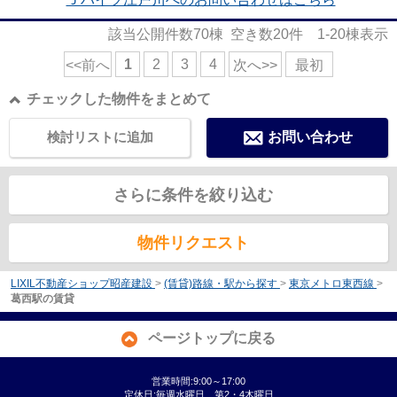
該当公開件数
70
棟 空き数
20
件
1-20
棟表示
1
2
3
4
<<前へ
次へ>>
最初
チェックした物件をまとめて
検討リストに追加
お問い合わせ
さらに条件を絞り込む
物件リクエスト
LIXIL不動産ショップ昭産建設
>
(賃貸)路線・駅から探す
>
東京メトロ東西線
>
葛西駅の賃貸
ページトップに戻る
営業時間:9:00～17:00
定休日:毎週水曜日 第2・4木曜日