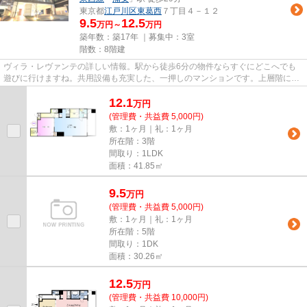
東京都
江戸川区
東葛西
７丁目４－１２
9.5
12.5
万円～
万円
築年数：築17年 ｜募集中：
3室
階数：8階建
ヴィラ・レヴァンテの詳しい情報。駅から徒歩6分の物件ならすぐにどこへでも
遊びに行けますね。共用設備も充実した、一押しのマンションです。上層階には
欠かせないエレベータ付きの物...
12.1
万
円
(管理費・共益費 5,000円)
敷：1ヶ月｜礼：1ヶ月
所在階：3階
間取り：1LDK
面積：41.85㎡
9.5
万
円
(管理費・共益費 5,000円)
敷：1ヶ月｜礼：1ヶ月
所在階：5階
間取り：1DK
面積：30.26㎡
12.5
万
円
(管理費・共益費 10,000円)