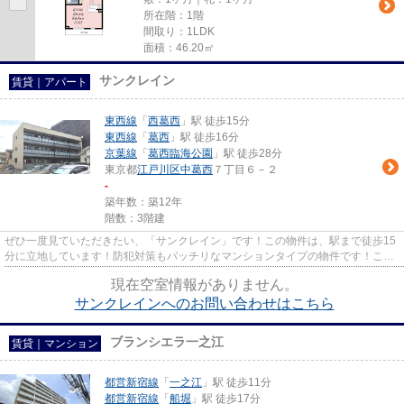
所在階：1階
間取り：1LDK
面積：46.20㎡
サンクレイン
賃貸｜アパート
東西線
「
西葛西
」駅 徒歩15分
東西線
「
葛西
」駅 徒歩16分
京葉線
「
葛西臨海公園
」駅 徒歩28分
東京都
江戸川区
中葛西
７丁目６－２
-
築年数：築12年
階数：3階建
ぜひ一度見ていただきたい、「サンクレイン」です！この物件は、駅まで徒歩15
分に立地しています！防犯対策もバッチリなマンションタイプの物件です！こだ
わり派の方も満足度の高いデ...
現在空室情報がありません。
サンクレインへのお問い合わせはこちら
ブランシエラ一之江
賃貸｜マンション
都営新宿線
「
一之江
」駅 徒歩11分
都営新宿線
「
船堀
」駅 徒歩17分