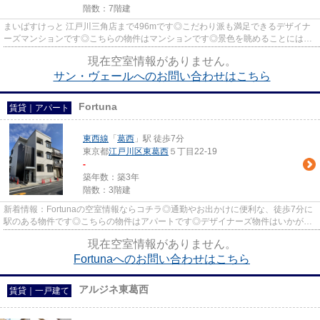
階数：7階建
まいばすけっと 江戸川三角店まで496mです◎こだわり派も満足できるデザイナ
ーズマンションです◎こちらの物件はマンションです◎景色を眺めることには心
を癒す効果があり、視力低下の恐...
現在空室情報がありません。
サン・ヴェールへのお問い合わせはこちら
Fortuna
賃貸｜アパート
東西線
「
葛西
」駅 徒歩7分
東京都
江戸川区
東葛西
５丁目22-19
-
築年数：築3年
階数：3階建
新着情報：Fortunaの空室情報ならコチラ◎通勤やお出かけに便利な、徒歩7分に
駅のある物件です◎こちらの物件はアパートです◎デザイナーズ物件はいかがで
しょうか◎普通の物件とは一味違...
現在空室情報がありません。
Fortunaへのお問い合わせはこちら
アルジネ東葛西
賃貸｜一戸建て