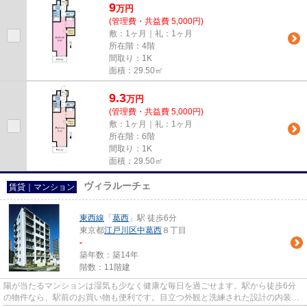
9
万
円
(管理費・共益費 5,000円)
敷：1ヶ月｜礼：1ヶ月
所在階：4階
間取り：1K
面積：29.50㎡
9.3
万
円
(管理費・共益費 5,000円)
敷：1ヶ月｜礼：1ヶ月
所在階：6階
間取り：1K
面積：29.50㎡
ヴィラルーチェ
賃貸｜マンション
東西線
「
葛西
」駅 徒歩6分
東京都
江戸川区
中葛西
８丁目
-
築年数：築14年
階数：11階建
陽が当たるマンションは湿気も少なく健康な毎日を過ごせます。駅から徒歩6分
の物件なら、駅前のお買い物も便利です。目立つ外観と洗練された設計の内装を