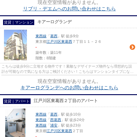
現在空室情報がありません。
リブリ・デエムへのお問い合わせはこちら
キアーログランデ
賃貸｜マンション
東西線
「
葛西
」駅 徒歩9分
東京都
江戸川区
東葛西
７丁目１１－２６
-
築年数：築11年
階数：8階建
こちらは徒歩9分に立地する物件です！素敵なデザイナーズ物件なら理想的な設
計が可能なので気になる方はご検討ください！こちらはマンションタイプになり
ます！車をお持ちの方にもオス...
現在空室情報がありません。
キアーログランデへのお問い合わせはこちら
江戸川区東葛西２丁目のアパート
賃貸｜アパート
東西線
「
葛西
」駅 徒歩10分
東西線
「
西葛西
」駅 徒歩24分
東西線
「
浦安
」駅 徒歩23分
東京都
江戸川区
東葛西
２丁目
-