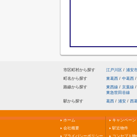
市区町村から探す
江戸川区
/
浦安
町名から探す
東葛西
/
中葛西
/
路線から探す
東西線
/
京葉線
/
東急世田谷線
駅から探す
葛西
/
浦安
/
西
ホーム
キャンペーン
会社概要
駅近物件
プライバシーポリシー
コンセプト物