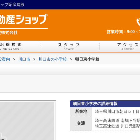
ョップ昭産建設
営業時間：9:00～1
設案内
>
川口市
>
川口市の小学校
>
朝日東小学校
朝日東小学校の詳細情報
所在地
埼玉県川口市朝日５丁目1
埼玉高速鉄道 南鳩ヶ谷
交通
埼玉高速鉄道 川口元郷