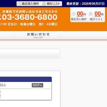
最終更新：2026年08月07日
00
00
件
件
最近見た物件
検討リスト
7:00
定休日：毎週水曜日 第2・4木曜日
5-1
MAP
▼
駅
駅