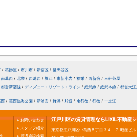
市
/
葛飾区
/
市川市
/
新宿区
/
世田谷区
南葛西
/
北栄
/
西葛西
/
堀江
/
東新小岩
/
福栄
/
西新宿
/
三軒茶屋
都営新宿線
/
ディズニー・リゾート・ライン
/
総武線
/
総武本線
/
都営大江
葛西
/
葛西臨海公園
/
新浦安
/
舞浜
/
船堀
/
南行徳
/
行徳
/
一之江
江戸川区の賃貸管理ならLIXIL不動産
お問い合わせ
スタッフ紹介
東京都江戸川区中葛西５丁目３４－７ 昭産ビル
件
周辺施設検索