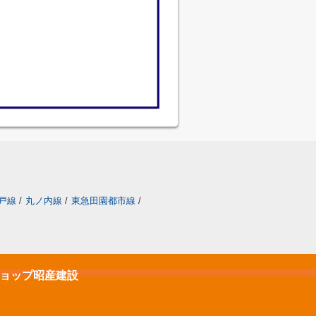
戸線
/
丸ノ内線
/
東急田園都市線
/
ショップ昭産建設