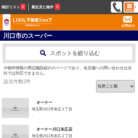
0
0
検討リスト
最近見た物件
お問合せ
川口市のスーパー
スポットを絞り込む
※物件情報の周辺施設紹介のページであり、各店舗への問い合わせは当
社では対応できません。
該当件数
2
件
オーケー
埼玉県川口市末広２丁目
-
オーケー川口末広店
埼玉県川口市末広２丁目