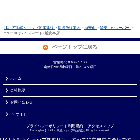
LIXIL不動産ショップ昭産建設
>
周辺施設案内
>
浦安市
>
浦安市のスーパー
>
Y's mart(ワイズマート) 浦安本店
ページトップに戻る
営業時間:9:00～17:00
定休日:毎週水曜日 第2・4木曜日
ホーム
会社概要
お問い合わせ
PCサイト
プライバシーポリシー
利用規約
｜アクセスマップ
｜
Copyright(c) LIXIL不動産ショップ昭産建設 All rights reserved.
LIXIL不動産ショップ加盟店は、すべて独立自営の会社です。