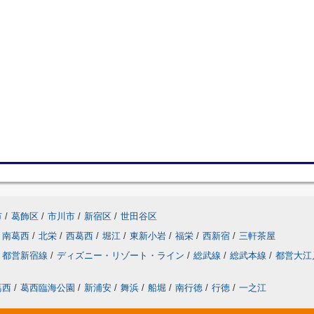
市
/
葛飾区
/
市川市
/
新宿区
/
世田谷区
南葛西
/
北栄
/
西葛西
/
堀江
/
東新小岩
/
福栄
/
西新宿
/
三軒茶屋
都営新宿線
/
ディズニー・リゾート・ライン
/
総武線
/
総武本線
/
都営大江
葛西
/
葛西臨海公園
/
新浦安
/
舞浜
/
船堀
/
南行徳
/
行徳
/
一之江