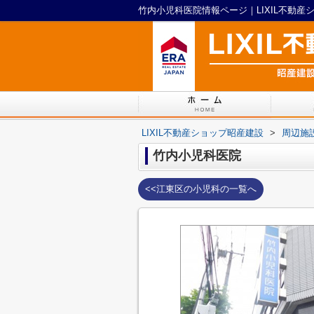
竹内小児科医院情報ページ｜LIXIL不動産
LIXIL不動産ショップ昭産建設
>
周辺施
竹内小児科医院
<<江東区の小児科の一覧へ