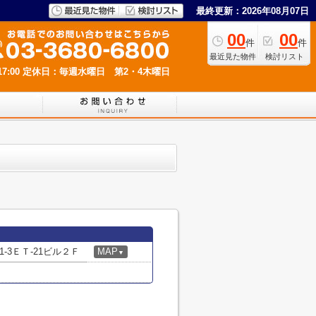
最終更新：2026年08月07日
00
00
件
件
最近見た物件
検討リスト
7:00
定休日：毎週水曜日 第2・4木曜日
-3ＥＴ-21ビル２Ｆ
MAP
▼