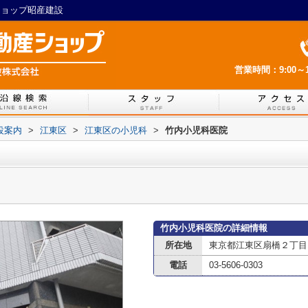
ショップ昭産建設
営業時間：9:00～1
設案内
>
江東区
>
江東区の小児科
>
竹内小児科医院
竹内小児科医院の詳細情報
所在地
東京都江東区扇橋２丁目1
電話
03-5606-0303