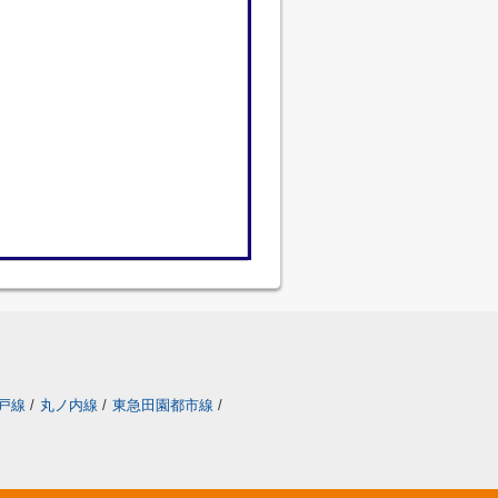
戸線
/
丸ノ内線
/
東急田園都市線
/