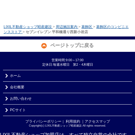
LIXIL不動産ショップ昭産建設
>
周辺施設案内
>
葛飾区
>
葛飾区のコンビニエ
ンスストア
>
セブンイレブン 平和橋通り西新小岩店
ページトップに戻る
営業時間:9:00～17:00
定休日:毎週水曜日 第2・4木曜日
ホーム
会社概要
お問い合わせ
PCサイト
プライバシーポリシー
利用規約
｜アクセスマップ
｜
Copyright(c) LIXIL不動産ショップ昭産建設 All rights reserved.
LIXIL不動産ショップ加盟店は、すべて独立自営の会社です。