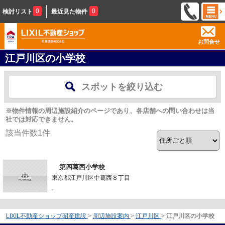
0
0
検討リスト
最近見た物件
お問合せ
江戸川区の小学校
スポットを絞り込む
※物件情報の周辺施設紹介のページであり、各店舗への問い合わせは当
社では対応できません。
該当件数
1
件
第四葛西小学校
東京都江戸川区中葛西８丁目
-
LIXIL不動産ショップ昭産建設
>
周辺施設案内
>
江戸川区
>
江戸川区の小学校