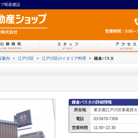
ップ昭産建設
営業時間：9:00～1
設案内
>
江戸川区
>
江戸川区のイタリア料理
>
鎌倉パスタ
鎌倉パスタの詳細情報
所在地
東京都江戸川区東葛西６丁
電話
03-5679-7309
営業時間
11:00~22:30