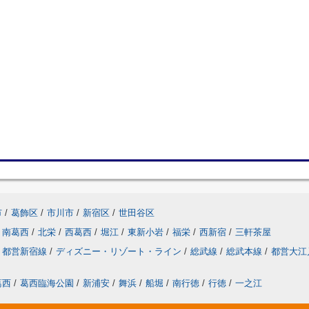
市
/
葛飾区
/
市川市
/
新宿区
/
世田谷区
南葛西
/
北栄
/
西葛西
/
堀江
/
東新小岩
/
福栄
/
西新宿
/
三軒茶屋
都営新宿線
/
ディズニー・リゾート・ライン
/
総武線
/
総武本線
/
都営大江
葛西
/
葛西臨海公園
/
新浦安
/
舞浜
/
船堀
/
南行徳
/
行徳
/
一之江