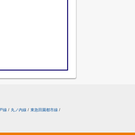
戸線
/
丸ノ内線
/
東急田園都市線
/