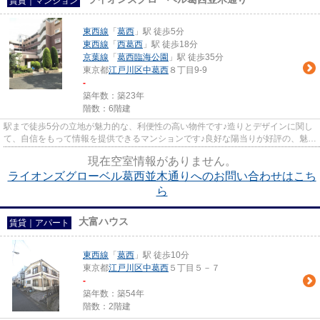
賃貸｜マンション
東西線
「
葛西
」駅 徒歩5分
東西線
「
西葛西
」駅 徒歩18分
京葉線
「
葛西臨海公園
」駅 徒歩35分
東京都
江戸川区
中葛西
８丁目9-9
-
築年数：築23年
階数：6階建
駅まで徒歩5分の立地が魅力的な、利便性の高い物件です♪造りとデザインに関し
て、自信をもって情報を提供できるマンションです♪良好な陽当りが好評の、魅力
溢れる一押しの物件です♪う...
現在空室情報がありません。
ライオンズグローベル葛西並木通りへのお問い合わせはこち
ら
大富ハウス
賃貸｜アパート
東西線
「
葛西
」駅 徒歩10分
東京都
江戸川区
中葛西
５丁目５－７
-
築年数：築54年
階数：2階建