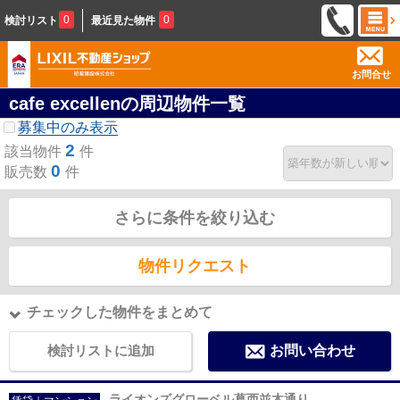
0
0
検討リスト
最近見た物件
お問合せ
cafe excellenの周辺物件一覧
募集中のみ表示
2
該当物件
件
0
販売数
件
さらに条件を絞り込む
物件リクエスト
チェックした物件をまとめて
検討リストに追加
お問い合わせ
ライオンズグローベル葛西並木通り