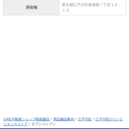
東京都江戸川区東葛西７丁目１６－
所在地
１３
LIXIL不動産ショップ昭産建設
>
周辺施設案内
>
江戸川区
>
江戸川区のコンビ
ニエンスストア
>
セブンイレブン