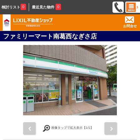
0
0
検討リスト
最近見た物件
お問合せ
ファミリーマート南葛西なぎさ店
前
次
画像タップで拡大表示【
1
/1】