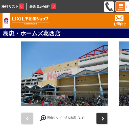
0
0
検討リスト
最近見た物件
お問合せ
島忠・ホームズ葛西店
前
次
画像タップで拡大表示【
1
/3】