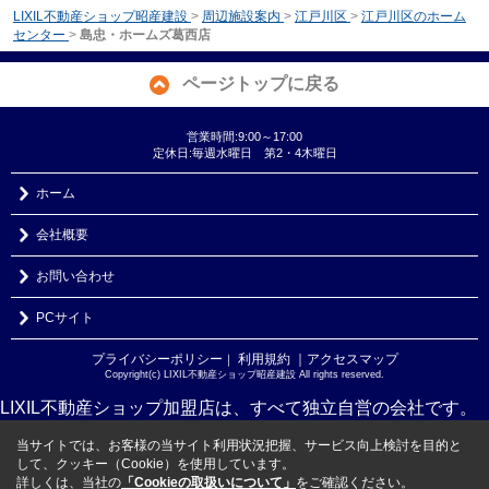
LIXIL不動産ショップ昭産建設
>
周辺施設案内
>
江戸川区
>
江戸川区のホーム
センター
>
島忠・ホームズ葛西店
ページトップに戻る
営業時間:9:00～17:00
定休日:毎週水曜日 第2・4木曜日
ホーム
会社概要
お問い合わせ
PCサイト
プライバシーポリシー
利用規約
｜アクセスマップ
｜
Copyright(c) LIXIL不動産ショップ昭産建設 All rights reserved.
LIXIL不動産ショップ加盟店は、すべて独立自営の会社です。
当サイトでは、お客様の当サイト利用状況把握、サービス向上検討を目的と
して、クッキー（Cookie）を使用しています。
詳しくは、当社の
「Cookieの取扱いについて」
をご確認ください。