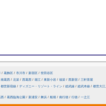
市
/
葛飾区
/
市川市
/
新宿区
/
世田谷区
南葛西
/
北栄
/
西葛西
/
堀江
/
東新小岩
/
福栄
/
西新宿
/
三軒茶屋
都営新宿線
/
ディズニー・リゾート・ライン
/
総武線
/
総武本線
/
都営大江
葛西
/
葛西臨海公園
/
新浦安
/
舞浜
/
船堀
/
南行徳
/
行徳
/
一之江