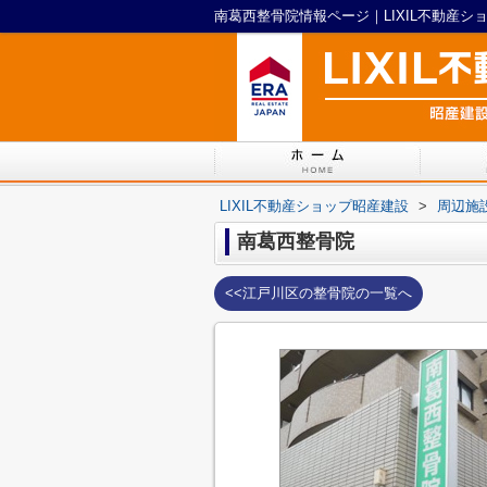
南葛西整骨院情報ページ｜LIXIL不動産シ
LIXIL不動産ショップ昭産建設
>
周辺施
南葛西整骨院
<<江戸川区の整骨院の一覧へ