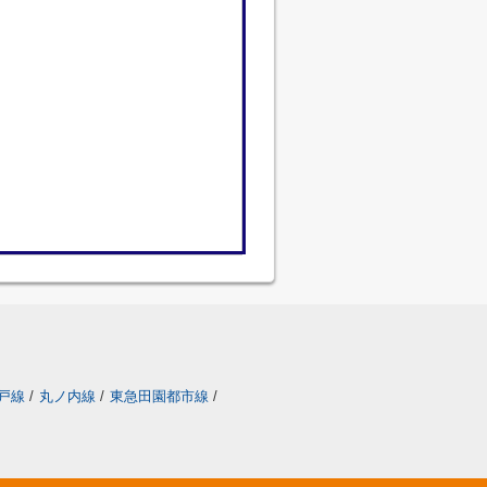
戸線
/
丸ノ内線
/
東急田園都市線
/