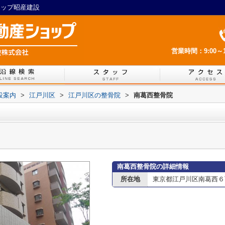
ョップ昭産建設
営業時間：9:00～1
設案内
>
江戸川区
>
江戸川区の整骨院
>
南葛西整骨院
南葛西整骨院の詳細情報
所在地
東京都江戸川区南葛西６丁