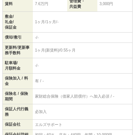
管理費・
賃料
7.6万円
3,000円
共益費
敷金/
礼金/
1ヶ月/1ヶ月/-
保証金
償却/敷引
-/-
更新料/更新事
1ヶ月(新賃料)/0.55ヶ月
務手数料
駐車場/
-/-
月額料金
保険加入 / 料
有 / -
金
保険名 / 保険
家財総合保険（借家人賠償付）へ加入必須 / -
期間
保証人代行義
必加入
務
保証会社
エルズサポート
保証会社詳細
初回：60％、月次：440円、年間：10,000円