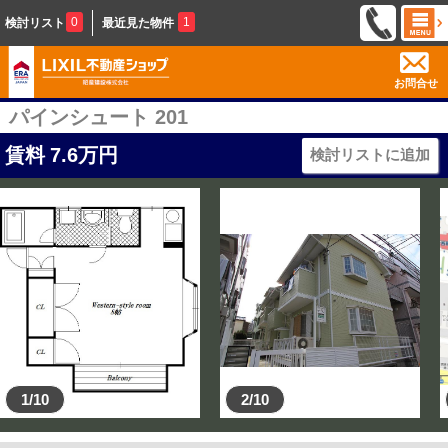
0
1
検討リスト
最近見た物件
お問合せ
パインシュート 201
賃料
7.6
万円
検討リストに追加
1/10
2/10