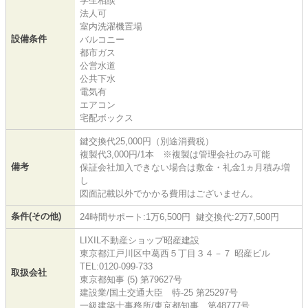
学生相談
法人可
室内洗濯機置場
設備条件
バルコニー
都市ガス
公営水道
公共下水
電気有
エアコン
宅配ボックス
鍵交換代25,000円（別途消費税）
複製代3,000円/1本 ※複製は管理会社のみ可能
備考
保証会社加入できない場合は敷金・礼金1ヵ月積み増
し
図面記載以外でかかる費用はございません。
条件(その他)
24時間サポート:1万6,500円 鍵交換代:2万7,500円
LIXIL不動産ショップ昭産建設
東京都江戸川区中葛西５丁目３４－７ 昭産ビル
TEL:0120-099-733
取扱会社
東京都知事 (5) 第79627号
建設業/国土交通大臣 特-25 第25297号
一級建築士事務所/東京都知事 第48777号