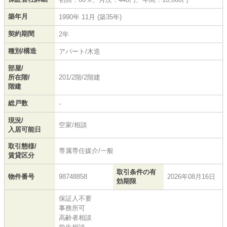
築年月
1990年 11月 (築35年)
契約期間
2年
種別/構造
アパート/木造
部屋/
所在階/
201/2階/2階建
階建
総戸数
-
現況/
空家/相談
入居可能日
取引態様/
専属専任媒介/一般
賃貸区分
取引条件の有
物件番号
98748858
2026年08月16日
効期限
保証人不要
事務所可
高齢者相談