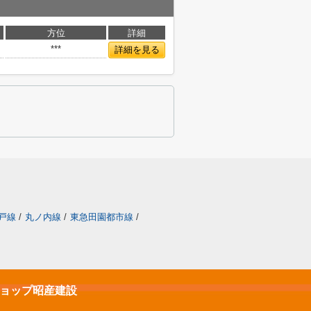
方位
詳細
***
詳細を見る
戸線
/
丸ノ内線
/
東急田園都市線
/
ショップ昭産建設