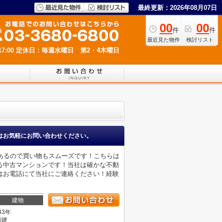
最終更新：2026年08月07日
00
00
件
件
最近見た物件
検討リスト
7:00
定休日：毎週水曜日 第2・4木曜日
はお気軽にお問い合わせください。
にあるので買い物もスムーズです！こちらは
る中古マンションです！当社は確かな不動
はお電話にて当社にご連絡ください！経験
建物
43年
階建