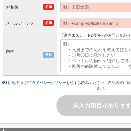
お名前
必須
メールアドレス
必須
【富岡エステート2号棟へのお問い合わせ
内容
任意
※
利用規約
及び
プライバシーポリシー
を必ずお読みください。左記内容に同
さい。
未入力項目がありま