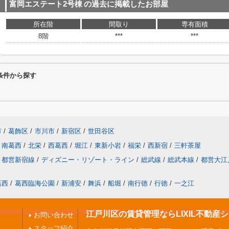
富岡エステート2号棟
の過去に掲載したお部屋
所在階
間取り
専有面積
8階
***
***
条件から探す
市
/
葛飾区
/
市川市
/
新宿区
/
世田谷区
南葛西
/
北栄
/
西葛西
/
堀江
/
東新小岩
/
福栄
/
西新宿
/
三軒茶屋
都営新宿線
/
ディズニー・リゾート・ライン
/
総武線
/
総武本線
/
都営大江
葛西
/
葛西臨海公園
/
新浦安
/
舞浜
/
船堀
/
南行徳
/
行徳
/
一之江
江戸川区の賃貸管理ならLIXIL不動産
お問い合わせ
スタッフ紹介