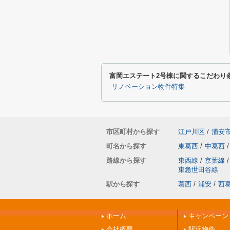
富岡エステート2号棟に関するこだわり
リノベーション物件特集
市区町村から探す
江戸川区
/
浦安
町名から探す
東葛西
/
中葛西
/
路線から探す
東西線
/
京葉線
/
東急世田谷線
駅から探す
葛西
/
浦安
/
西
ホーム
キャンペーン
会社概要
駅近物件