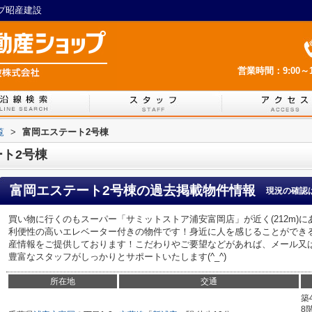
ップ昭産建設
営業時間：9:00～1
覧
>
富岡エステート2号棟
ト2号棟
富岡エステート2号棟
の過去掲載物件情報
現況の確認
買い物に行くのもスーパー「サミットストア浦安富岡店」が近く(212m)
利便性の高いエレベーター付きの物件です！身近に人を感じることができ
産情報をご提供しております！こだわりやご要望などがあれば、メール又
豊富なスタッフがしっかりとサポートいたします(^_^)
所在地
交通
築
8