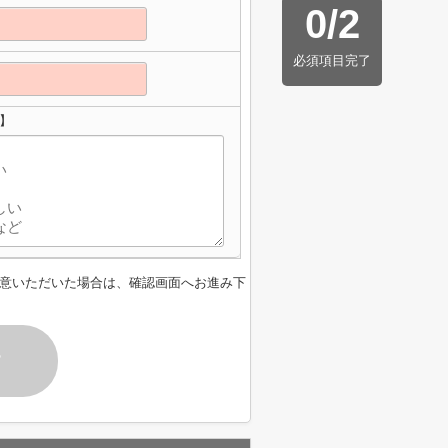
0
/
2
必須項目完了
】
意いただいた場合は、確認画面へお進み下
す