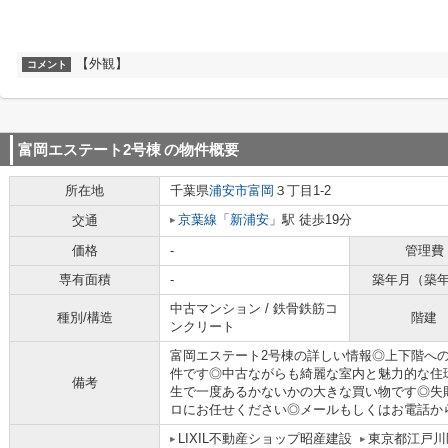
【外観】
コメント
富岡エステート2号棟
の物件概要
所在地
千葉県
浦安市
富岡
３丁目1-2
京葉線
「
新浦安
」駅 徒歩19分
交通
価格
-
管理費
専有面積
-
築年月（築
中古マンション / 鉄骨鉄筋コ
種別/構造
階建
ンクリート
富岡エステート2号棟の詳しい情報◎上下階へ
件です◎中古ながらも綺麗な室内と魅力的な住
備考
生で一度あるかないかの大きな買い物です◎失
ロにお任せください◎メールもしくはお電話からご
LIXIL不動産ショップ昭産建設
東京都江戸川