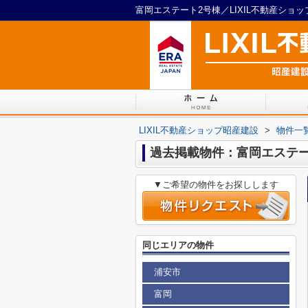
富岡エステート2号棟／LIXIL不動産ショ
LIXIL不動産ショップ昭産建設
>
物件一
過去掲載物件：富岡エステー
▼ご希望の物件をお探しします
同じエリアの物件
浦安市
富岡