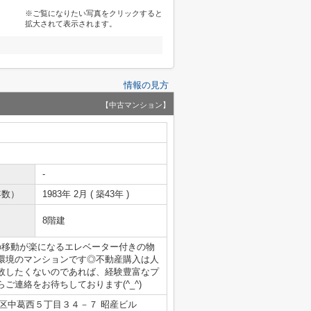
※ご覧になりたい写真をクリックすると
拡大されて表示されます。
情報の見方
【中古マンション】
-
年数）
1983年 2月 ( 築43年 )
8階建
の移動が楽になるエレベーター付きの物
環境のマンションです◎不動産購入は人
敗したくないのであれば、経験豊富なプ
連絡をお待ちしております(^_^)
区中葛西５丁目３４－７ 昭産ビル