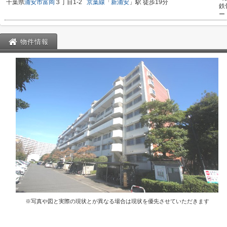
千葉県
浦安市
富岡
３丁目1-2
京葉線
「
新浦安
」駅 徒歩19分
鉄
ー
物件情報
※写真や図と実際の現状とが異なる場合は現状を優先させていただきます