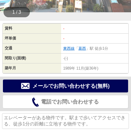
1 / 3
賃料
-
坪単価
-
交通
東西線
「
葛西
」駅 徒歩1分
間取り(面積)
-(-)
築年月
1989年 11月(築36年)
メールでお問い合わせする(無料)
電話でお問い合わせする
エレベーターがある物件です。駅まで歩いてアクセスでき
る、徒歩1分の距離に立地する物件です。