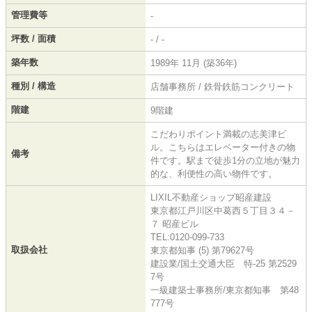
管理費等
-
坪数 / 面積
- / -
築年数
1989年 11月 (築36年)
種別 / 構造
店舗事務所 / 鉄骨鉄筋コンクリート
階建
9階建
こだわりポイント満載の志美津ビ
ル。こちらはエレベーター付きの物
備考
件です。駅まで徒歩1分の立地が魅力
的な、利便性の高い物件です。
LIXIL不動産ショップ昭産建設
東京都江戸川区中葛西５丁目３４－
７ 昭産ビル
TEL:0120-099-733
取扱会社
東京都知事 (5) 第79627号
建設業/国土交通大臣 特-25 第2529
7号
一級建築士事務所/東京都知事 第48
777号