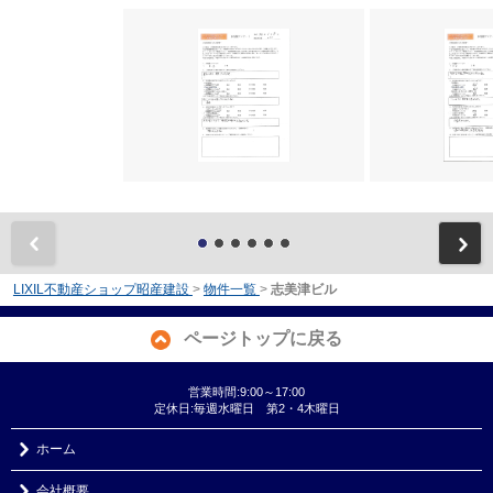
前
LIXIL不動産ショップ昭産建設
>
物件一覧
>
志美津ビル
ページトップに戻る
営業時間:9:00～17:00
定休日:毎週水曜日 第2・4木曜日
ホーム
会社概要