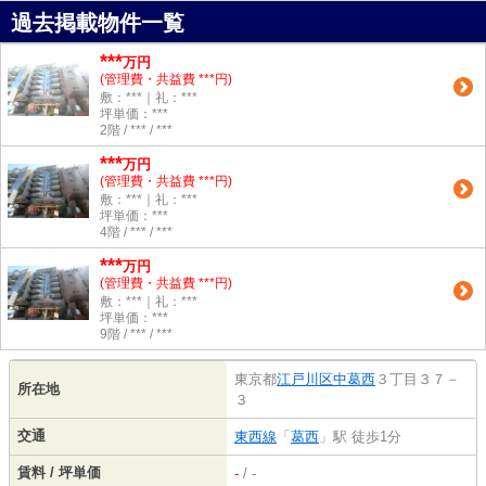
過去掲載物件一覧
***
万円
(管理費・共益費 ***円)
敷：***｜礼：***
坪単価：***
2階 / *** / ***
***
万円
(管理費・共益費 ***円)
敷：***｜礼：***
坪単価：***
4階 / *** / ***
***
万円
(管理費・共益費 ***円)
敷：***｜礼：***
坪単価：***
9階 / *** / ***
東京都
江戸川区
中葛西
３丁目３７－
所在地
３
交通
東西線
「
葛西
」駅 徒歩1分
賃料 / 坪単価
-
/ -