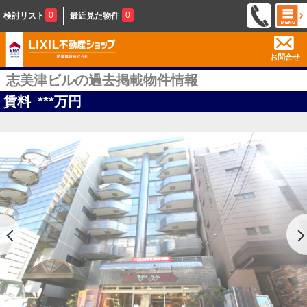
0
0
検討リスト
最近見た物件
お問合せ
志美津ビルの過去掲載物件情報
賃料
***
万円