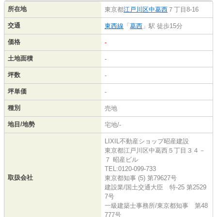
所在地
東京都
江戸川区
中葛西
７丁目8-16
交通
東西線
「
葛西
」駅 徒歩15分
価格
-
土地面積
-
坪数
-
坪単価
-
種別
売地
地目/地勢
宅地/-
LIXIL不動産ショップ昭産建設
東京都江戸川区中葛西５丁目３４－
７ 昭産ビル
TEL:0120-099-733
取扱会社
東京都知事 (5) 第79627号
建設業/国土交通大臣 特-25 第2529
7号
一級建築士事務所/東京都知事 第48
777号