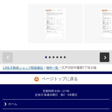
前
LIXIL不動産ショップ昭産建設
>
物件一覧
>
江戸川区中葛西7丁目土地
ページトップに戻る
営業時間:9:00～17:00
定休日:毎週水曜日 第2・4木曜日
ホーム