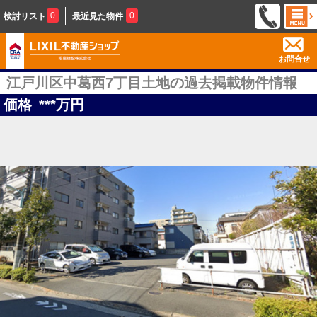
0
0
検討リスト
最近見た物件
お問合せ
江戸川区中葛西7丁目土地の過去掲載物件情報
価格
***
万円