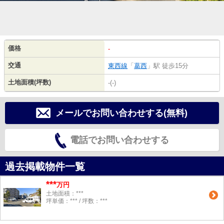
価格
-
交通
東西線
「
葛西
」駅 徒歩15分
土地面積(坪数)
-(-)
メールでお問い合わせする(無料)
電話でお問い合わせする
過去掲載物件一覧
***
万円
土地面積：***
坪単価：*** / 坪数：***