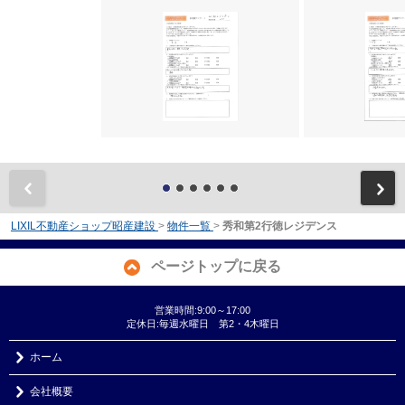
前
LIXIL不動産ショップ昭産建設
>
物件一覧
>
秀和第2行徳レジデンス
ページトップに戻る
営業時間:9:00～17:00
定休日:毎週水曜日 第2・4木曜日
ホーム
会社概要