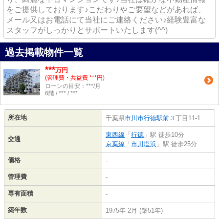
をご提供しております♪こだわりやご要望などがあれば、
メール又はお電話にて当社にご連絡ください♪経験豊富な
スタッフがしっかりとサポートいたします(^^)
過去掲載物件一覧
***
万円
(管理費・共益費 ***円)
ローンの目安：***/月
6階 / *** / ***
所在地
千葉県
市川市
行徳駅前
３丁目11-1
東西線
「
行徳
」駅 徒歩10分
交通
京葉線
「
市川塩浜
」駅 徒歩25分
価格
-
管理費
-
専有面積
-
築年数
1975年 2月 (築51年)