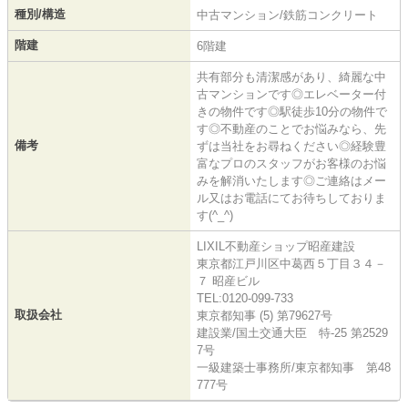
種別/構造
中古マンション/鉄筋コンクリート
階建
6階建
共有部分も清潔感があり、綺麗な中
古マンションです◎エレベーター付
きの物件です◎駅徒歩10分の物件で
す◎不動産のことでお悩みなら、先
備考
ずは当社をお尋ねください◎経験豊
富なプロのスタッフがお客様のお悩
みを解消いたします◎ご連絡はメー
ル又はお電話にてお待ちしておりま
す(^_^)
LIXIL不動産ショップ昭産建設
東京都江戸川区中葛西５丁目３４－
７ 昭産ビル
TEL:0120-099-733
取扱会社
東京都知事 (5) 第79627号
建設業/国土交通大臣 特-25 第2529
7号
一級建築士事務所/東京都知事 第48
777号