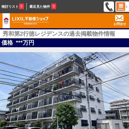
0
0
検討リスト
最近見た物件
お問合せ
秀和第2行徳レジデンスの過去掲載物件情報
価格
***
万円