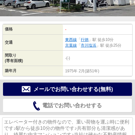
価格
-
東西線
「
行徳
」駅 徒歩10分
交通
京葉線
「
市川塩浜
」駅 徒歩25分
間取り
-(-)
(専有面積)
築年月
1975年 2月(築51年)
メールでお問い合わせする(無料)
電話でお問い合わせする
エレベーター付きの物件なので、重い荷物を運ぶ時に便利
です♪駅から徒歩10分の物件です♪共有部分も清潔感があ
り、綺麗な中古マンションです♪当社は確かな不動産情報