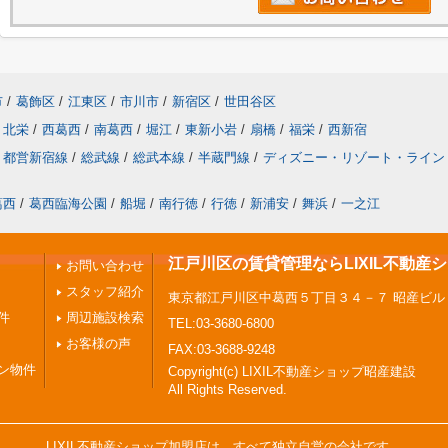
市
/
葛飾区
/
江東区
/
市川市
/
新宿区
/
世田谷区
北栄
/
西葛西
/
南葛西
/
堀江
/
東新小岩
/
扇橋
/
福栄
/
西新宿
都営新宿線
/
総武線
/
総武本線
/
半蔵門線
/
ディズニー・リゾート・ライン
葛西
/
葛西臨海公園
/
船堀
/
南行徳
/
行徳
/
新浦安
/
舞浜
/
一之江
江戸川区の賃貸管理ならLIXIL不動産
お問い合わせ
スタッフ紹介
東京都江戸川区中葛西５丁目３４－７ 昭産ビル
件
周辺施設検索
TEL:03-3680-6800
お客様の声
FAX:03-3688-9248
ン物件
Copyright(c) LIXIL不動産ショップ昭産建設
All Rights Reserved.
LIXIL不動産ショップ加盟店は、すべて独立自営の会社です。