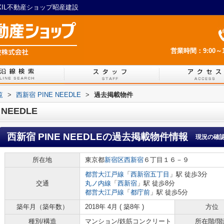
LIXIL不動産ショップ昭産建設
営業時間：9:00～1
覧
>
西新宿 PINE NEEDLE
>
過去掲載物件
NEEDLE
西新宿 PINE NEEDLE
の過去掲載物件情報
現況の確
所在地
東京都
新宿区
西新宿
６丁目１６－９
都営大江戸線
「
西新宿五丁目
」駅 徒歩3分
交通
丸ノ内線
「
西新宿
」駅 徒歩8分
都営大江戸線
「
都庁前
」駅 徒歩5分
築年月（築年数）
2018年 4月 ( 築8年 )
方位
種別/構造
マンション/鉄筋コンクリート
所在階/階