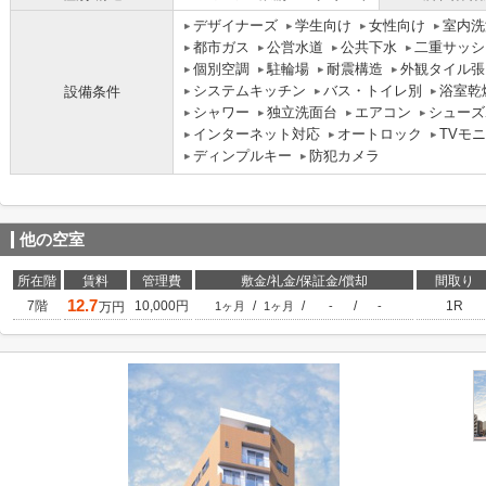
デザイナーズ
学生向け
女性向け
室内洗
都市ガス
公営水道
公共下水
二重サッシ
個別空調
駐輪場
耐震構造
外観タイル張
システムキッチン
バス・トイレ別
浴室乾
設備条件
シャワー
独立洗面台
エアコン
シューズ
インターネット対応
オートロック
TVモ
ディンプルキー
防犯カメラ
他の空室
所在階
賃料
管理費
敷金/礼金/保証金/償却
間取り
12.7
7階
10,000円
/
/
/
1R
万円
1ヶ月
1ヶ月
-
-