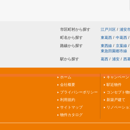
市区町村から探す
江戸川区
/
浦安
町名から探す
東葛西
/
中葛西
/
路線から探す
東西線
/
京葉線
/
東急田園都市線
駅から探す
葛西
/
浦安
/
西
ホーム
キャンペーン
会社概要
駅近物件
プライバシーポリシー
コンセプト物
利用規約
新築戸建て
サイトマップ
リノベーショ
物件カタログ