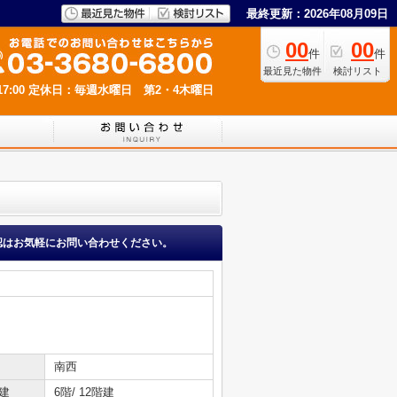
最終更新：2026年08月09日
00
00
件
件
最近見た物件
検討リスト
7:00
定休日：毎週水曜日 第2・4木曜日
認はお気軽にお問い合わせください。
南西
建
6階/ 12階建