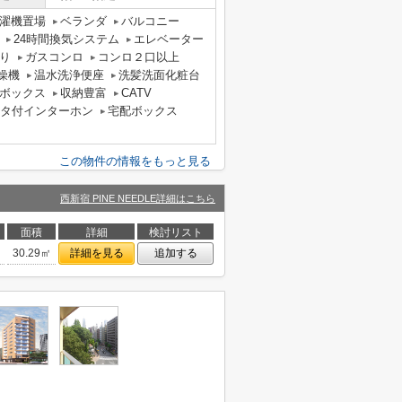
濯機置場
ベランダ
バルコニー
24時間換気システム
エレベーター
り
ガスコンロ
コンロ２口以上
燥機
温水洗浄便座
洗髪洗面化粧台
ボックス
収納豊富
CATV
ニタ付インターホン
宅配ボックス
この物件の情報をもっと見る
西新宿 PINE NEEDLE詳細はこちら
面積
詳細
検討リスト
30.29㎡
詳細を見る
追加する