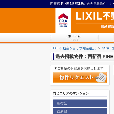
西新宿 PINE NEEDLEの過去掲載物件｜
LIXIL不動産ショップ昭産建設
>
物件一
過去掲載物件：西新宿 PINE 
▼ご希望のお部屋をお探しします
同じエリアのマンション
新宿区
西新宿