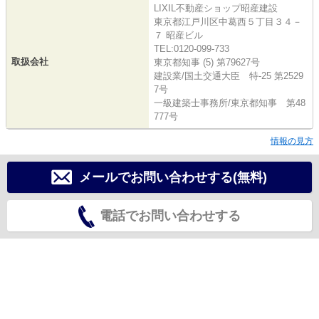
LIXIL不動産ショップ昭産建設
東京都江戸川区中葛西５丁目３４－
７ 昭産ビル
TEL:0120-099-733
取扱会社
東京都知事 (5) 第79627号
建設業/国土交通大臣 特-25 第2529
7号
一級建築士事務所/東京都知事 第48
777号
情報の見方
メールでお問い合わせする(無料)
電話でお問い合わせする