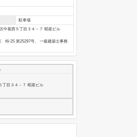
駐車場
区中葛西５丁目３４－７ 昭産ビル
臣 特-25 第25297号、 一級建築士事務
で
５丁目３４－７ 昭産ビル