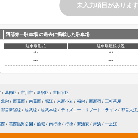
未入力項目がありま
阿部第一駐車場
の過去に掲載した駐車場
駐車場形式
駐車場屋根状況
***
***
***
***
市
/
葛飾区
/
市川市
/
新宿区
/
世田谷区
北栄
/
西葛西
/
南葛西
/
堀江
/
東新小岩
/
福栄
/
西新宿
/
三軒茶屋
都営新宿線
/
総武線
/
総武本線
/
ディズニー・リゾート・ライン
/
都営大江
葛西
/
葛西臨海公園
/
船堀
/
南行徳
/
行徳
/
新浦安
/
舞浜
/
一之江