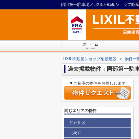
阿部第一駐車場／LIXIL不動産ショップ昭
LIXIL不動産ショップ昭産建設
>
物件一
過去掲載物件：阿部第一駐
▼ご希望の物件をお探しします
同じエリアの物件
江戸川区
北葛西