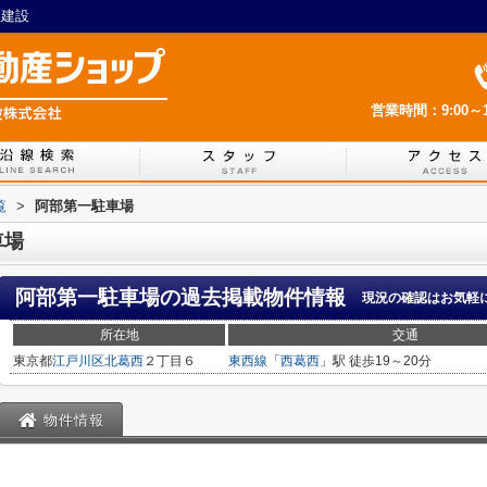
産建設
営業時間：9:00～1
覧
>
阿部第一駐車場
車場
阿部第一駐車場
の過去掲載物件情報
現況の確認はお気軽
所在地
交通
東京都
江戸川区
北葛西
２丁目６
東西線
「
西葛西
」駅 徒歩19～20分
物件情報