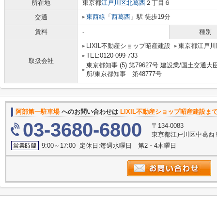
所在地
東京都
江戸川区
北葛西
２丁目６
東西線
「
西葛西
」駅 徒歩19分
交通
賃料
-
種別
LIXIL不動産ショップ昭産建設
東京都江戸川
TEL:0120-099-733
取扱会社
東京都知事 (5) 第79627号 建設業/国土交通大
所/東京都知事 第48777号
阿部第一駐車場
へのお問い合わせは
LIXIL不動産ショップ昭産建設ま
03-3680-6800
〒134-0083
東京都江戸川区中葛西
9:00～17:00 定休日:毎週水曜日 第2・4木曜日