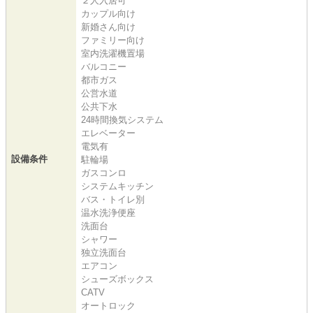
２人入居可
カップル向け
新婚さん向け
ファミリー向け
室内洗濯機置場
バルコニー
都市ガス
公営水道
公共下水
24時間換気システム
エレベーター
電気有
設備条件
駐輪場
ガスコンロ
システムキッチン
バス・トイレ別
温水洗浄便座
洗面台
シャワー
独立洗面台
エアコン
シューズボックス
CATV
オートロック