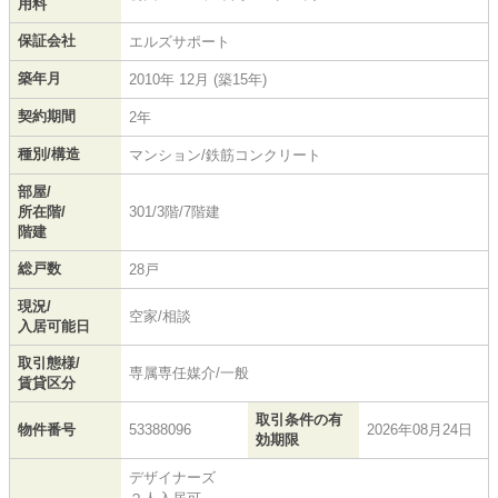
用料
保証会社
エルズサポート
築年月
2010年 12月 (築15年)
契約期間
2年
種別/構造
マンション/鉄筋コンクリート
部屋/
所在階/
301/3階/7階建
階建
総戸数
28戸
現況/
空家/相談
入居可能日
取引態様/
専属専任媒介/一般
賃貸区分
取引条件の有
物件番号
53388096
2026年08月24日
効期限
デザイナーズ