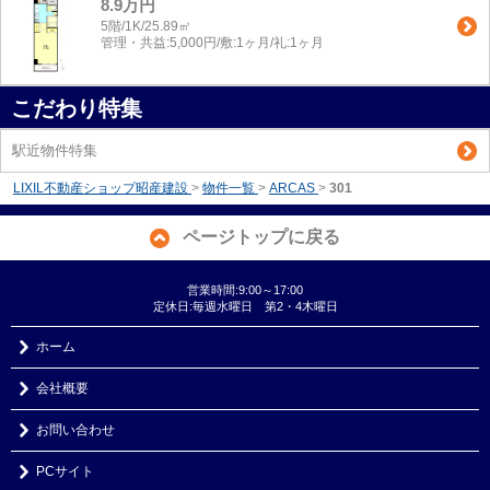
8.9万円
5階/1K/25.89㎡
管理・共益:5,000円/敷:1ヶ月/礼:1ヶ月
こだわり特集
駅近物件特集
LIXIL不動産ショップ昭産建設
>
物件一覧
>
ARCAS
>
301
ページトップに戻る
営業時間:9:00～17:00
定休日:毎週水曜日 第2・4木曜日
ホーム
会社概要
お問い合わせ
PCサイト