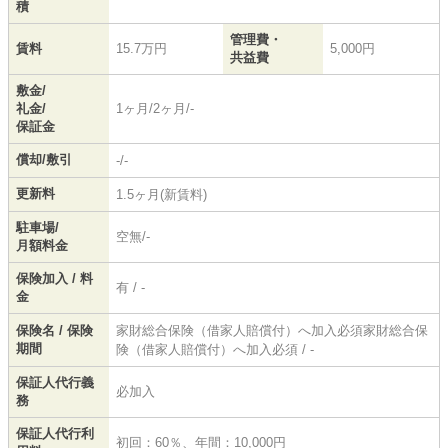
積
管理費・
賃料
15.7万円
5,000円
共益費
敷金/
礼金/
1ヶ月/2ヶ月/-
保証金
償却/敷引
-/-
更新料
1.5ヶ月(新賃料)
駐車場/
空無/-
月額料金
保険加入 / 料
有 / -
金
保険名 / 保険
家財総合保険（借家人賠償付）へ加入必須家財総合保
期間
険（借家人賠償付）へ加入必須 / -
保証人代行義
必加入
務
保証人代行利
初回：60％、年間：10,000円