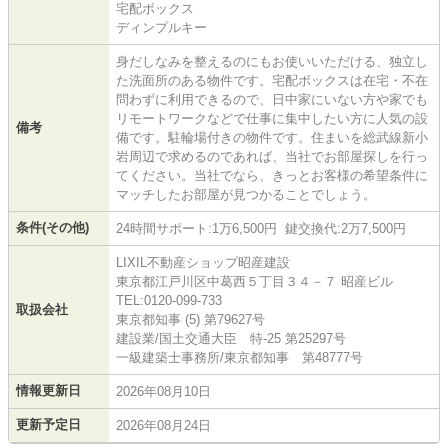
宅配ボックス
ディンプルキー
身だしなみを整えるのにもお使いいただける、独立し
た洗面所のある物件です。宅配ボックスは在宅・不在
問わずに利用できるので、日中家にいない方や家でも
リモートワークなどで仕事に集中したい方に人気の設
備考
備です。駐輪場付きの物件です。住まいを総武線新小
岩周辺で求めるのであれば、当社でお部屋探しを行っ
てください。当社でなら、きっとお客様の希望条件に
マッチしたお部屋が見つかることでしょう。
条件(その他)
24時間サポート:1万6,500円 鍵交換代:2万7,500円
LIXIL不動産ショップ昭産建設
東京都江戸川区中葛西５丁目３４－７ 昭産ビル
TEL:0120-099-733
取扱会社
東京都知事 (5) 第79627号
建設業/国土交通大臣 特-25 第25297号
一級建築士事務所/東京都知事 第48777号
情報更新日
2026年08月10日
更新予定日
2026年08月24日