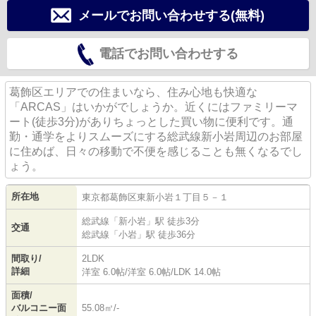
メールでお問い合わせする(無料)
電話でお問い合わせする
葛飾区エリアでの住まいなら、住み心地も快適な
「ARCAS」はいかがでしょうか。近くにはファミリーマ
ート(徒歩3分)がありちょっとした買い物に便利です。通
勤・通学をよりスムーズにする総武線新小岩周辺のお部屋
に住めば、日々の移動で不便を感じることも無くなるでし
ょう。
所在地
東京都
葛飾区
東新小岩
１丁目５－１
総武線
「
新小岩
」駅 徒歩3分
交通
総武線
「
小岩
」駅 徒歩36分
間取り/
2LDK
詳細
洋室 6.0帖
/
洋室 6.0帖
/
LDK 14.0帖
面積/
バルコニー面
55.08㎡/-