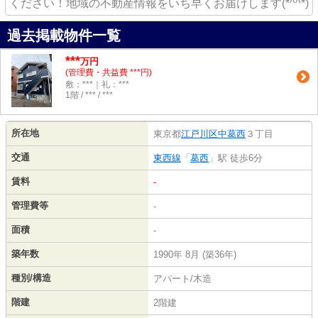
ください！地域の不動産情報をいち早くお届けします(*^^*)
過去掲載物件一覧
***
万円
(管理費・共益費 ***円)
敷：***｜礼：***
1階 / *** / ***
所在地
東京都
江戸川区
中葛西
３丁目
交通
東西線
「
葛西
」駅 徒歩6分
賃料
-
管理費等
-
面積
-
築年数
1990年 8月 (築36年)
種別/構造
アパート/木造
階建
2階建