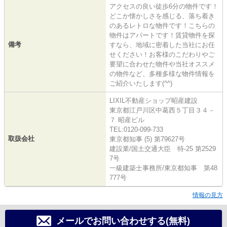
アクセスの良い徒歩6分の物件です！
どこか懐かしさを感じる、落ち着き
のあるレトロな物件です！こちらの
物件はアパートです！賃貸物件を探
備考
すなら、地域に密着した当社にお任
せください！お客様のこだわりやご
要望に合わせた物件や当社オススメ
の物件など、多種多様な物件情報を
ご紹介いたします(^^)
LIXIL不動産ショップ昭産建設
東京都江戸川区中葛西５丁目３４－
７ 昭産ビル
TEL:0120-099-733
取扱会社
東京都知事 (5) 第79627号
建設業/国土交通大臣 特-25 第2529
7号
一級建築士事務所/東京都知事 第48
777号
情報の見方
メールでお問い合わせする(無料)