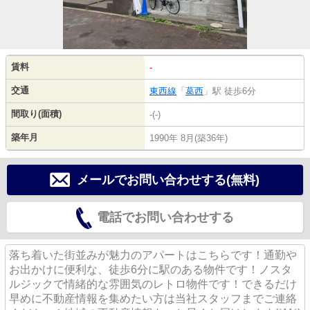
賃料
-
交通
東西線
「
葛西
」駅 徒歩6分
間取り(面積)
-(-)
築年月
1990年 8月(築36年)
メールでお問い合わせする(無料)
電話でお問い合わせする
落ち着いた街並みが魅力のアパートはこちらです！通勤や
お出かけに便利な、徒歩6分に駅のある物件です！ノスタ
ルジックで情緒的な雰囲気のレトロ物件です！できるだけ
早めに不動産情報を集めたい方は当社スタッフまでご連絡