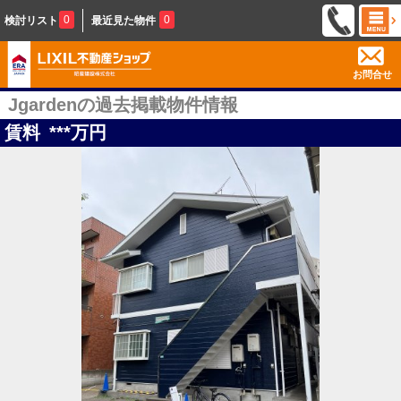
0
0
検討リスト
最近見た物件
お問合せ
Jgardenの過去掲載物件情報
賃料
***
万円