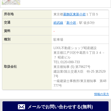
所在地
東京都
葛飾区
東新小岩
１丁目５
交通
総武線
「
新小岩
」駅 徒歩3分
賃料
-
種別
駐車場
LIXIL不動産ショップ昭産建設
東京都江戸川区中葛西５丁目３４－
７ 昭産ビル
TEL:0120-099-733
取扱会社
東京都知事 (5) 第79627号
建設業/国土交通大臣 特-25 第2529
7号
一級建築士事務所/東京都知事 第48
777号
情報の見方
メールでお問い合わせする(無料)