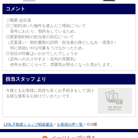
コメント
ご職業:会社員
◎ご契約頂いた物件を選んだご理由について
長年にわたり、契約をしているため。
◎更新契約時の担当者の対応について
（言葉遣い・契約書類の説明・担当者の身だしなみ・清潔さ）
特に終始いやな印象をうけなかったため。
◎当社の印象はいかがでしたでしょうか
（店内への入りやすさ・店内の雰囲気）
何年か前にくらべて、雰囲気が明るくなった気がします。
担当スタッフ より
今後ともお客様に気持ち良くお手続きをして頂け
る様な接客を心掛けていきたいです。
LIXIL不動産ショップ昭産建設
>
お客様の声一覧
>
O.O様