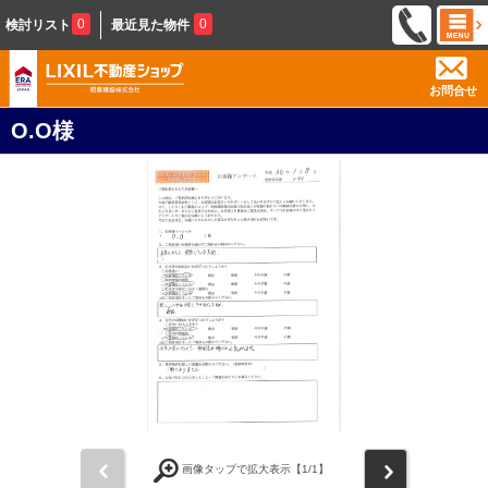
0
0
検討リスト
最近見た物件
お問合せ
O.O様
前
次
画像タップで拡大表示【
1
/1】