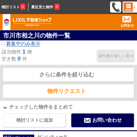
0
0
検討リスト
最近見た物件
お問合せ
市川市相之川の物件一覧
募集中のみ表示
1
該当物件
棟
0
空き数
件
さらに条件を絞り込む
物件リクエスト
チェックした物件をまとめて
検討リストに追加
お問い合わせ
サンシティーⅢ