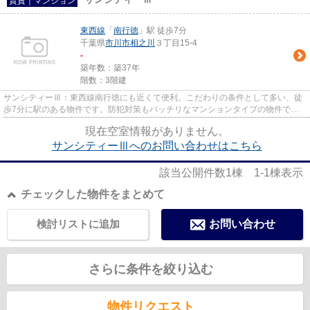
賃貸｜マンション
東西線
「
南行徳
」駅 徒歩7分
千葉県
市川市
相之川
３丁目15-4
-
築年数：築37年
階数：3階建
サンシティーⅢ：東西線南行徳にも近くて便利。こだわりの条件として多い、徒
歩7分に駅のある物件です。防犯対策もバッチリなマンションタイプの物件で
す。当社には、豊富な物件情報と...
現在空室情報がありません。
サンシティーⅢへのお問い合わせはこちら
該当公開件数
1
棟
1-1
棟表示
チェックした物件をまとめて
検討リストに追加
お問い合わせ
さらに条件を絞り込む
物件リクエスト