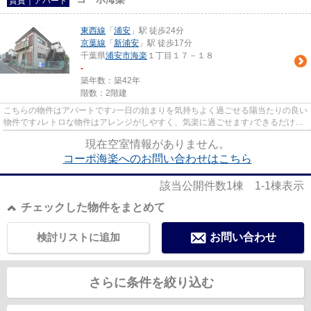
賃貸｜アパート
東西線
「
浦安
」駅 徒歩24分
京葉線
「
新浦安
」駅 徒歩17分
千葉県
浦安市
海楽
１丁目１７－１８
-
築年数：築42年
階数：2階建
こちらの物件はアパートです♪一日の始まりを気持ちよく過ごせる陽当たりの良い
物件です♪レトロな物件はアレンジがしやすく、気楽に過ごせます♪できるだけ早
めに不動産情報を集めたい方...
現在空室情報がありません。
コーポ海楽へのお問い合わせはこちら
該当公開件数
1
棟
1-1
棟表示
チェックした物件をまとめて
検討リストに追加
お問い合わせ
さらに条件を絞り込む