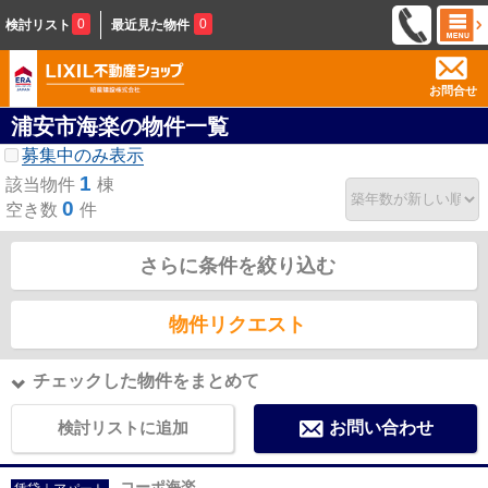
0
0
検討リスト
最近見た物件
お問合せ
浦安市海楽の物件一覧
募集中のみ表示
1
該当物件
棟
0
空き数
件
さらに条件を絞り込む
物件リクエスト
チェックした物件をまとめて
検討リストに追加
お問い合わせ
コーポ海楽