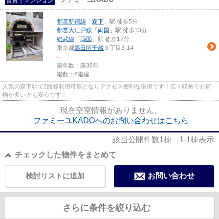
賃貸｜マンション
都営新宿線
「
森下
」駅 徒歩5分
都営大江戸線
「
両国
」駅 徒歩13分
総武線
「
両国
」駅 徒歩12分
東京都
墨田区
千歳
３丁目3-14
-
築年数：築36年
階数：6階建
人気の森下駅で2路線利用可能となりアクセス便利な環境です！広々収納でお荷
物が多い方も安心です！
現在空室情報がありません。
ファミーユKADOへのお問い合わせはこちら
該当公開件数
1
棟
1-1
棟表示
チェックした物件をまとめて
検討リストに追加
お問い合わせ
さらに条件を絞り込む