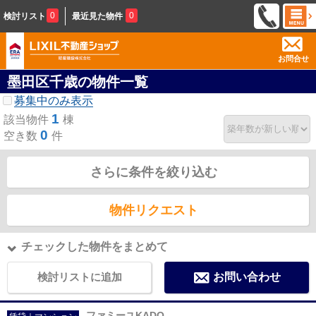
0
0
検討リスト
最近見た物件
お問合せ
墨田区千歳の物件一覧
募集中のみ表示
1
該当物件
棟
0
空き数
件
さらに条件を絞り込む
物件リクエスト
チェックした物件をまとめて
検討リストに追加
お問い合わせ
ファミーユKADO