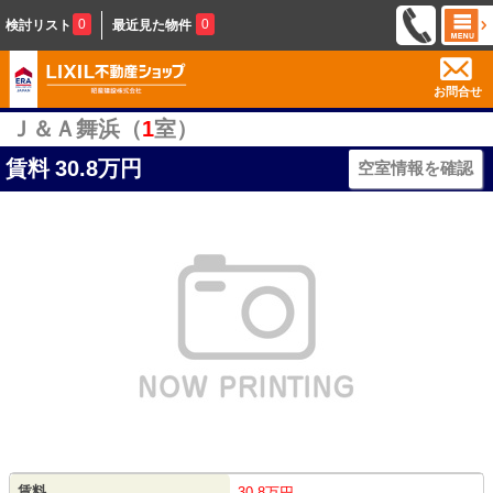
0
0
検討リスト
最近見た物件
お問合せ
Ｊ＆Ａ舞浜（
1
室）
賃料
30.8万円
空室情報を確認
賃料
30.8万円