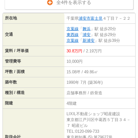
全4件を表示する
所在地
千葉県
浦安市
富士見
４丁目７－２２
京葉線
「
舞浜
」駅 徒歩20分
交通
東西線
「
浦安
」駅 徒歩29分
京葉線
「
新浦安
」駅 徒歩39分
賃料 / 坪単価
30.8万円
/ 2.19万円
管理費等
10,000円
坪数 / 面積
15.08坪 / 49.86㎡
築年数
1990年 7月 (築36年)
種別 / 構造
店舗事務所 / 鉄骨造
階建
4階建
LIXIL不動産ショップ昭産建設
東京都江戸川区中葛西５丁目３４－
７ 昭産ビル
TEL:0120-099-733
取扱会社
東京都知事 (5) 第79627号