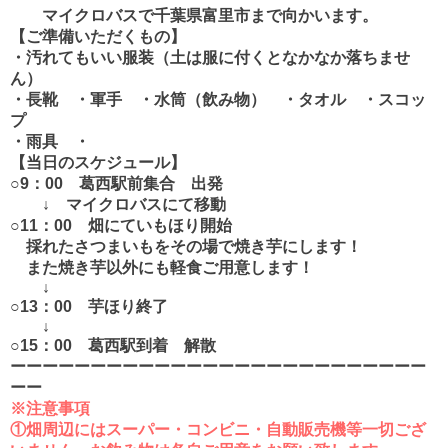
マイクロバスで千葉県富里市まで向かいます。
【ご準備いただくもの】
・汚れてもいい服装（土は服に付くとなかなか落ちませ
ん）
・長靴 ・軍手 ・水筒（飲み物） ・タオル ・スコッ
プ
・雨具 ・
【当日のスケジュール】
○9：00 葛西駅前集合 出発
↓ マイクロバスにて移動
○11：00 畑にていもほり開始
採れたさつまいもをその場で焼き芋にします！
また焼き芋以外にも軽食ご用意します！
↓
○13：00 芋ほり終了
↓
○15：00 葛西駅到着 解散
ーーーーーーーーーーーーーーーーーーーーーーーーーー
ーー
※注意事項
①畑周辺にはスーパー・コンビニ・自動販売機等一切ござ