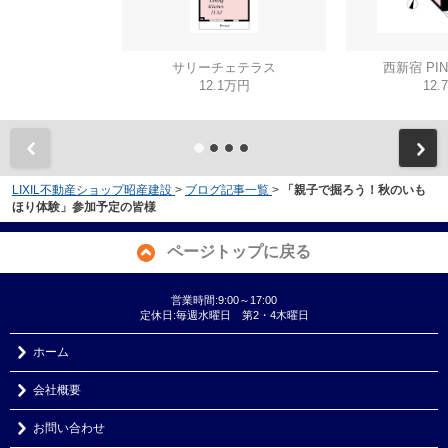
サリーチェテラス
西新宿 PIN
12.1万円
12.
LIXIL不動産ショップ昭産建設
>
ブログ記事一覧
>
「親子で掘ろう！秋のいも
ほり体験」参加予定の皆様
ページトップに戻る
営業時間:9:00～17:00
定休日:毎週水曜日 第2・4木曜日
ホーム
会社概要
お問い合わせ