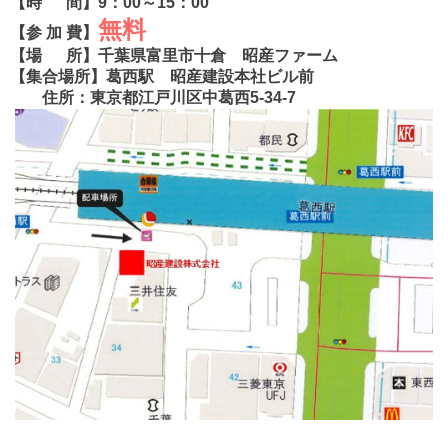
【時 間】9：00～15：00
無料
【参 加 費】
【場 所】千葉県富里市十倉 昭産ファーム
【集合場所】葛西駅 昭産建設本社ビル前
住所：東京都江戸川区中葛西5-34-7