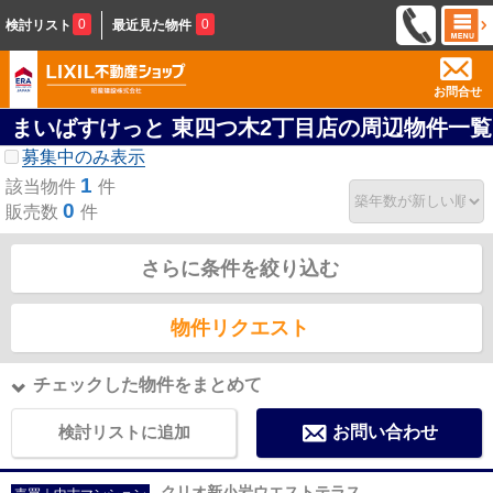
0
0
検討リスト
最近見た物件
お問合せ
まいばすけっと 東四つ木2丁目店の周辺物件一覧
募集中のみ表示
1
該当物件
件
0
販売数
件
さらに条件を絞り込む
物件リクエスト
チェックした物件をまとめて
検討リストに追加
お問い合わせ
クリオ新小岩ウエストテラス