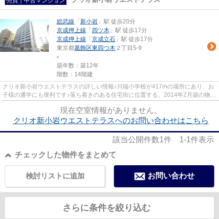
売買｜中古マンション
総武線
「
新小岩
」駅 徒歩20分
京成押上線
「
四ツ木
」駅 徒歩17分
京成押上線
「
京成立石
」駅 徒歩17分
東京都
葛飾区
東四つ木
２丁目5-9
-
築年数：築12年
階数：14階建
クリオ新小岩ウエストテラスの詳しい情報♪川端小学校が417mの場所にあり、お
子様の通学にも便利です♪落ち着きのある住宅街に位置する、2014年2月築の物件
です♪14階建ての建物もお探し...
現在空室情報がありません。
クリオ新小岩ウエストテラスへのお問い合わせはこちら
該当公開件数
1
件
1-1
件表示
チェックした物件をまとめて
検討リストに追加
お問い合わせ
さらに条件を絞り込む