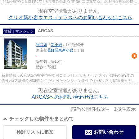
子様の通学にも便利です♪落ち着きのある住宅街に位置する、2014年2月築の物件
です♪14階建ての建物もお探し...
現在空室情報がありません。
クリオ新小岩ウエストテラスへのお問い合わせはこちら
ARCAS
賃貸｜マンション
総武線
「
新小岩
」駅 徒歩3分
東京都
葛飾区
東新小岩
１丁目
-
築年数：築15年
階数：7階建
新着情報：ARCASの空室情報ならコチラ♪しっかりとした造りが自慢の築9年の
物件♪室内設備や機能性にこだわったマンション物件です♪魅力的な駅近物件とな
っており、徒歩3分でアクセス可...
現在空室情報がありません。
ARCASへのお問い合わせはこちら
該当公開件数
3
件
1-3
件表示
チェックした物件をまとめて
検討リストに追加
お問い合わせ