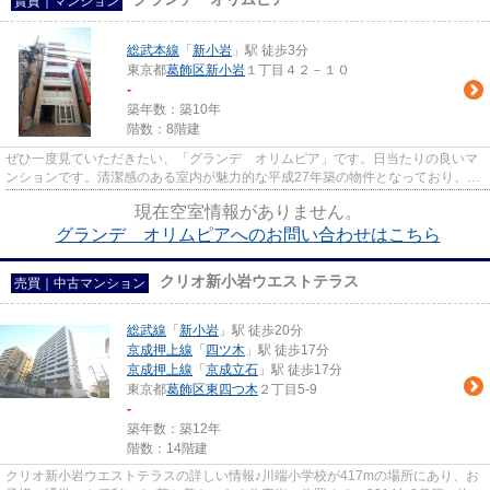
賃貸｜マンション
総武本線
「
新小岩
」駅 徒歩3分
東京都
葛飾区
新小岩
１丁目４２－１０
-
築年数：築10年
階数：8階建
ぜひ一度見ていただきたい、「グランデ オリムピア」です。日当たりの良いマ
ンションです。清潔感のある室内が魅力的な平成27年築の物件となっており、一
押しです。目立つ外観と洗練...
現在空室情報がありません。
グランデ オリムピアへのお問い合わせはこちら
クリオ新小岩ウエストテラス
売買｜中古マンション
総武線
「
新小岩
」駅 徒歩20分
京成押上線
「
四ツ木
」駅 徒歩17分
京成押上線
「
京成立石
」駅 徒歩17分
東京都
葛飾区
東四つ木
２丁目5-9
-
築年数：築12年
階数：14階建
クリオ新小岩ウエストテラスの詳しい情報♪川端小学校が417mの場所にあり、お