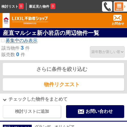
0
0
検討リスト
最近見た物件
お問合せ
産直マルシェ新小岩店の周辺物件一覧
募集中のみ表示
3
該当物件
件
0
販売数
件
さらに条件を絞り込む
物件リクエスト
チェックした物件をまとめて
検討リストに追加
お問い合わせ
グランデ オリムピア